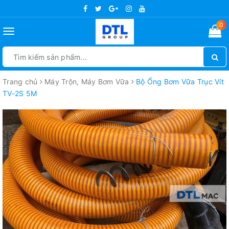
0
Toggle
navigation
Trang chủ
Máy Trộn, Máy Bơm Vữa
Bộ Ống Bơm Vữa Trục Vít
TV-2S 5M