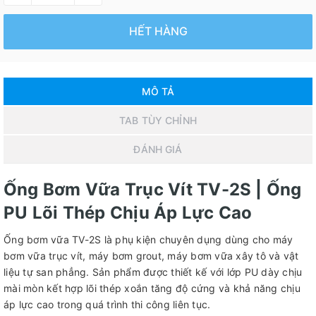
HẾT HÀNG
MÔ TẢ
TAB TÙY CHỈNH
ĐÁNH GIÁ
Ống Bơm Vữa Trục Vít TV-2S | Ống
PU Lõi Thép Chịu Áp Lực Cao
Ống bơm vữa TV-2S là phụ kiện chuyên dụng dùng cho máy
bơm vữa trục vít, máy bơm grout, máy bơm vữa xây tô và vật
liệu tự san phẳng. Sản phẩm được thiết kế với lớp PU dày chịu
mài mòn kết hợp lõi thép xoắn tăng độ cứng và khả năng chịu
áp lực cao trong quá trình thi công liên tục.