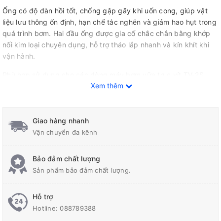
Ống có độ đàn hồi tốt, chống gập gãy khi uốn cong, giúp vật
liệu lưu thông ổn định, hạn chế tắc nghẽn và giảm hao hụt trong
quá trình bơm. Hai đầu ống được gia cố chắc chắn bằng khớp
nối kim loại chuyên dụng, hỗ trợ tháo lắp nhanh và kín khít khi
vận hành.
Phù hợp sử dụng cho các dòng máy bơm vữa trục vít TV-2S,
Xem thêm
máy bơm grout xi măng, bơm vữa chống cháy, bơm vật liệu tự
san phẳng, bơm bê tông hạt mịn và nhiều ứng dụng thi công
công nghiệp khác.
Giao hàng nhanh
Vận chuyển đa kênh
Đặc điểm nổi bật
Ống PU lõi thép xoắn chịu mài mòn cao
Bảo đảm chất lượng
Chịu áp lực lớn, bơm ổn định
Sản phẩm bảo đảm chất lượng.
Độ dẻo tốt, chống gập chống xoắn
Hỗ trợ
Khớp nối chắc chắn, hạn chế rò rỉ vật liệu
Hotline:
088789388
Phù hợp môi trường thi công công trình