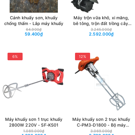
Cánh khuấy sơn, khuấy
Máy trộn vữa khô, xi măng,
chống thấm - Lắp máy khuấy
bê tông, trộn đất trồng cây.
Máy xới đất điện 220V công
64.900₫
3.245.000₫
59.400₫
2.592.000₫
suất 2800W
6%
12%
Máy khuấy sơn 1 trục khuấy
Máy khuấy sơn 2 trục khuấy
2800W 220V - SF-KS01
C-PM3-D1800 - Bộ máy
khuấy sơn 2 trục 1800W/
1.089.000₫
3.069.000₫