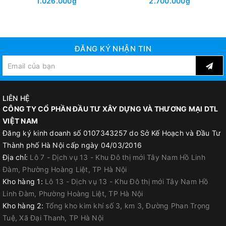
1.026.000₫
2.700.000₫
đánh vữa/ trộn bột bả/ trộn
hồ dầu/ trộn xi măng Loại tốt
- Hàng công ty chất lượng
cao
ĐĂNG KÝ NHẬN TIN
LIÊN HỆ
CÔNG TY CỔ PHẦN ĐẦU TƯ XÂY DỰNG VÀ THƯƠNG MẠI DTL
VIỆT NAM
Đăng ký kinh doanh số 0107343257 do Sở Kế Hoạch và Đầu Tư
Thành phố Hà Nội cấp ngày 04/03/2016
Địa chỉ:
Lô 7 - Dịch vụ 13 - Khu Đô thị mới Tây Nam Hồ Linh
Đàm, Phường Hoàng Liệt, TP Hà Nội
Kho hàng 1:
Lô 13 - Dịch vụ 13 - Khu Đô thị mới Tây Nam Hồ
Linh Đàm, Phường Hoàng Liệt, TP Hà Nội
Kho hàng 2:
Tổng kho kim khí số 3, km 3, Đường Phan Trọng
Tuệ, Xã Đại Thanh, TP Hà Nội