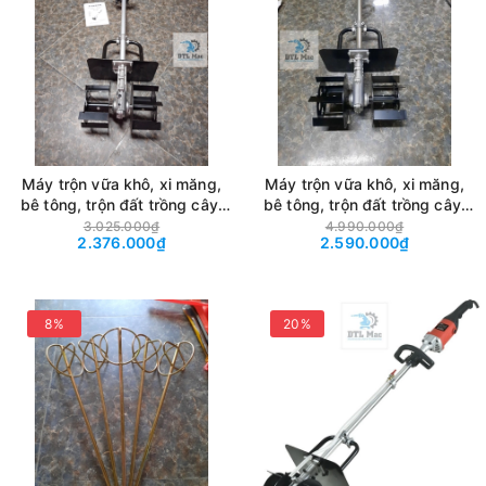
Máy trộn vữa khô, xi măng,
Máy trộn vữa khô, xi măng,
bê tông, trộn đất trồng cây.
bê tông, trộn đất trồng cây.
ZEMAI 4800W điều tốc 9
Máy xới đất YINGLING 220V
3.025.000₫
4.990.000₫
2.376.000₫
2.590.000₫
cấp
công suất 3850W
8%
20%