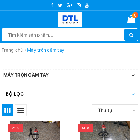
0
Toggle
navigation
Trang chủ
Máy trộn cầm tay
MÁY TRỘN CẦM TAY
BỘ LỌC
Thứ tự
21%
48%