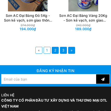
Sơn AC Đại Bàng Đỏ 5Kg -
Sơn AC Đại Bàng Vàng 20Kg
Sơn kẻ vạch, sơn giao thông
- Sơn kẻ vạch, sơn giao
gốc Acrylic mau khô màu Đỏ
thông gốc Acrylic mau khô
274.000₫
242.000₫
194.000₫
189.000₫
màu Vàng
«
1
2
3
»
ĐĂNG KÝ NHẬN TIN
LIÊN HỆ
CÔNG TY CỔ PHẦN ĐẦU TƯ XÂY DỰNG VÀ THƯƠNG MẠI DTL
VIỆT NAM