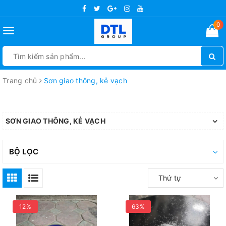
0
Toggle
navigation
Trang chủ
Sơn giao thông, kẻ vạch
SƠN GIAO THÔNG, KẺ VẠCH
BỘ LỌC
Thứ tự
12%
63%