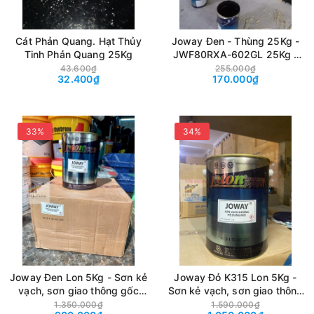
Cát Phản Quang. Hạt Thủy
Joway Đen - Thùng 25Kg -
Tinh Phản Quang 25Kg
JWF80RXA-602GL 25Kg -
Sơn kẻ vạch, sơn giao thông
43.600₫
255.000₫
32.400₫
170.000₫
gốc Acrylic mau khô màu
Đen, có bi
33%
34%
Joway Đen Lon 5Kg - Sơn kẻ
Joway Đỏ K315 Lon 5Kg -
vạch, sơn giao thông gốc
Sơn kẻ vạch, sơn giao thông
Acrylic mau khô màu Đen
gốc Acrylic mau khô màu Đỏ
1.350.000₫
1.590.000₫