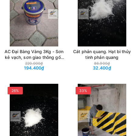
AC Đại Bàng Vàng 3Kg - Sơn
Cát phản quang. Hạt bi thủy
kẻ vạch, sơn giao thông gốc
tinh phản quang
Acrylic mau khô màu Vàng
220.000₫
86.900₫
194.400₫
32.400₫
26%
33%