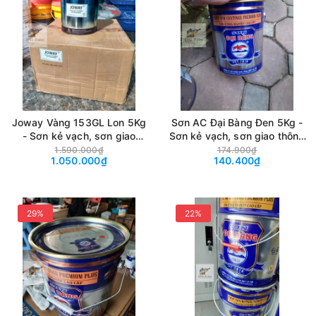
Joway Vàng 153GL Lon 5Kg
Sơn AC Đại Bàng Đen 5Kg -
- Sơn kẻ vạch, sơn giao
Sơn kẻ vạch, sơn giao thông
thông gốc Acrylic mau khô
gốc Acrylic mau khô màu Đen
1.590.000₫
174.900₫
1.050.000₫
140.400₫
màu Vàng
29%
22%