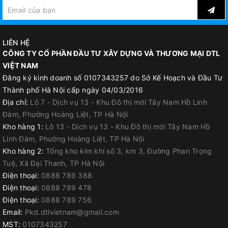
LIÊN HỆ
CÔNG TY CỔ PHẦN ĐẦU TƯ XÂY DỰNG VÀ THƯƠNG MẠI DTL
VIỆT NAM
Đăng ký kinh doanh số 0107343257 do Sở Kế Hoạch và Đầu Tư
Thành phố Hà Nội cấp ngày 04/03/2016
Địa chỉ:
Lô 7 - Dịch vụ 13 - Khu Đô thị mới Tây Nam Hồ Linh
Đàm, Phường Hoàng Liệt, TP Hà Nội
Kho hàng 1:
Lô 13 - Dịch vụ 13 - Khu Đô thị mới Tây Nam Hồ
Linh Đàm, Phường Hoàng Liệt, TP Hà Nội
Kho hàng 2:
Tổng kho kim khí số 3, km 3, Đường Phan Trọng
Tuệ, Xã Đại Thanh, TP Hà Nội
Điện thoại:
0888 789 388
Điện thoại:
0888 789 478
Điện thoại:
0888 789 756
Email:
Pkd.dtlvietnam@gmail.com
MST:
0107343257