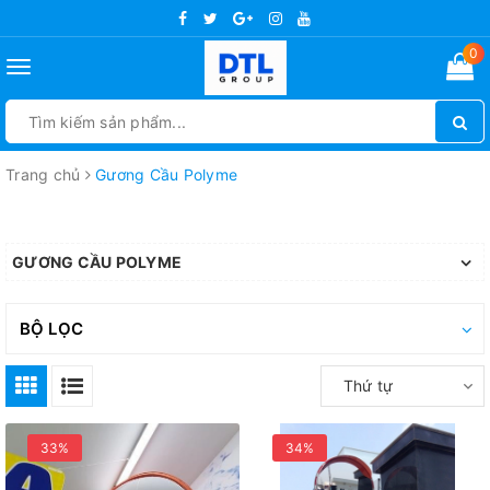
0
Toggle
navigation
Trang chủ
Gương Cầu Polyme
GƯƠNG CẦU POLYME
BỘ LỌC
Thứ tự
33%
34%