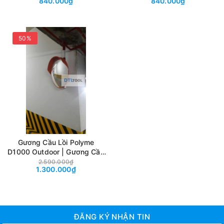
840.000₫
840.000₫
Chống Va Đập Trong Nhà
Chống Va Đập Ngoài Nhà
50%
Gương Cầu Lồi Polyme
D1000 Outdoor | Gương Cầu
Giao Thông Quan Sát Góc
2.590.000₫
1.300.000₫
Khuất Chống Va Đập Ngoài
Trời
ĐĂNG KÝ NHẬN TIN