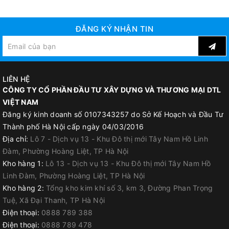
ĐĂNG KÝ NHẬN TIN
LIÊN HỆ
CÔNG TY CỔ PHẦN ĐẦU TƯ XÂY DỰNG VÀ THƯƠNG MẠI DTL
VIỆT NAM
Đăng ký kinh doanh số 0107343257 do Sở Kế Hoạch và Đầu Tư
Thành phố Hà Nội cấp ngày 04/03/2016
Địa chỉ:
Lô 7 - Dịch vụ 13 - Khu Đô thị mới Tây Nam Hồ Linh
Đàm, Phường Hoàng Liệt, TP Hà Nội
Kho hàng 1:
Lô 13 - Dịch vụ 13 - Khu Đô thị mới Tây Nam Hồ
Linh Đàm, Phường Hoàng Liệt, TP Hà Nội
Kho hàng 2:
Tổng kho kim khí số 3, km 3, Đường Phan Trọng
Tuệ, Xã Đại Thanh, TP Hà Nội
Điện thoại:
0888 789 388
Điện thoại:
0888 789 478