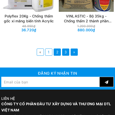
Polyflex 20Kg - Chống thấm
VINLASTIC - Bộ 35kg -
gốc xi măng biến tính Acrylic
Chống thấm 2 thành phần
gốc Xi măng + Polymer đàn
48.950₫
1.200.000₫
36.720₫
880.000₫
hồi
«
1
2
3
»
ĐĂNG KÝ NHẬN TIN
LIÊN HỆ
CÔNG TY CỔ PHẦN ĐẦU TƯ XÂY DỰNG VÀ THƯƠNG MẠI DTL
VIỆT NAM