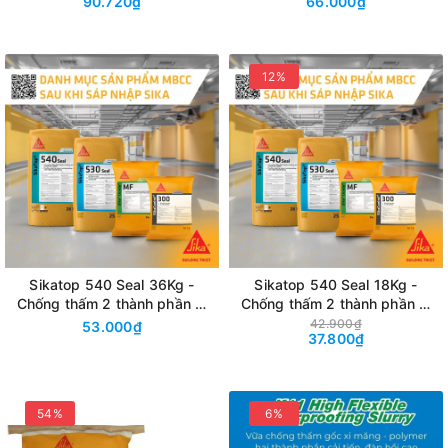
90.720₫
66.000₫
12%
Sikatop 540 Seal 36Kg -
Sikatop 540 Seal 18Kg -
Chống thấm 2 thành phần Xi
Chống thấm 2 thành phần Xi
măng + Polymer đàn hồi
măng + Polymer đàn hồi
42.900₫
53.000₫
37.800₫
54%
6%