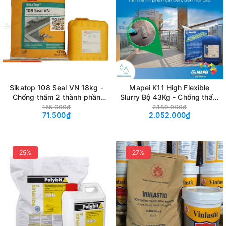
Sikatop 108 Seal VN 18kg -
Mapei K11 High Flexible
Chống thấm 2 thành phần
Slurry Bộ 43Kg - Chống thấm
gốc Xi măng + Polymer gia
gốc xi măng 2 thành phần
155.000₫
2.189.000₫
71.500₫
2.052.000₫
cường cốt sợi
đàn hồi cao
25%
27%