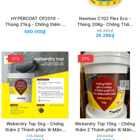
HYPERCOAT CP2010 -
Neomax C102 Flex Eco -
Thùng 21kg - Chống thấm 2
Thùng 20Kg- Chống Thấm
thành phần gốc Xi măng +
Đàn Hồi 2 Thành Phần Gốc Xi
46.200₫
680.000₫
36.288₫
Polymer đàn hồi
Măng + Polymer
21%
27%
Weberdry Top 5kg - Chống
Weberdry Top 15kg - Chống
thấm 2 Thành phần Xi Măng
thấm 2 Thành phần Xi Măng
+ Polymer đàn hồi cao
+ Polymer đàn hồi cao
115.500₫
90.000₫