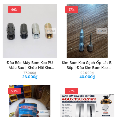
66%
57%
Đầu Béc Máy Bơm Keo PU
Kim Bơm Keo Gạch Ốp Lát Bị
Màu Bạc | Khớp Nối Kim
Bộp | Đầu Kim Bơm Keo
Bơm Chống Thấm
Chống Rỗng, Gia Cố Gạch
77.000₫
92.000₫
26.000₫
40.000₫
Nền
50%
27%