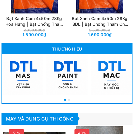
Bạt Xanh Cam 4x50m 28Kg
Bạt Xanh Cam 4x50m 28Kg
Hoa Hưng | Bạt Chống Thấm
BĐL | Bạt Chống Thấm Che
Che Phủ Hàng Hóa & Công
Phủ Hàng Hóa & Công Trình
2.390.000₫
2.530.000₫
1.590.000₫
1.690.000₫
Trình
THƯƠNG HIỆU
MÁY VÀ DỤNG CỤ THI CÔNG
51%
40%