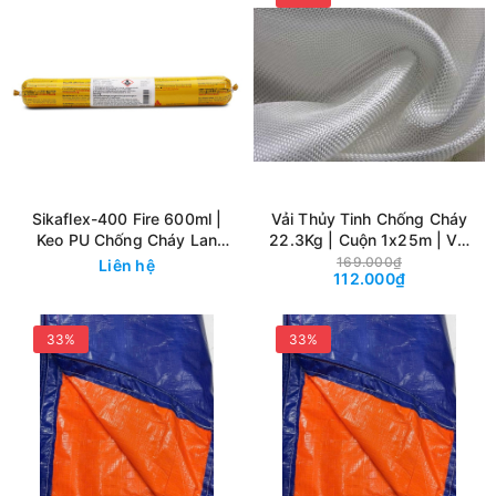
Sikaflex-400 Fire 600ml |
Vải Thủy Tinh Chống Cháy
Keo PU Chống Cháy Lan
22.3Kg | Cuộn 1x25m | Vải
Trám Khe Ngăn Cháy 4 Giờ
E-Glass Cách Nhiệt Chịu
169.000₫
Liên hệ
112.000₫
Nhiệt Cao
33%
33%