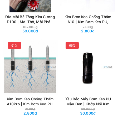
Đĩa Mài Bê Tông Kim Cương
Kim Bơm Keo Chống Thấm
D100 | Mài Thô, Mài Phá –
A10 | Kim Bơm Keo PU,
Màu Đỏ
Epoxy Xử Lý Nứt Bê Tông
107.000₫
7.100₫
59.000₫
2.800₫
61%
66%
Kim Bơm Keo Chống Thấm
Đầu Béc Máy Bơm Keo PU
A10Pro | Kim Bơm Keo PU,
Màu Đen | Khớp Nối Kim
Epoxy Xử Lý Nứt Bê Tông
Bơm Chống Thấm
7.100₫
89.000₫
2.800₫
30.000₫