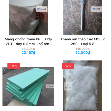
Màng chống thấm PPE 3 lớp
Thanh ren thép cấy M20 x
VDTL dày 0.8mm, khổ rộng
260 - Loại 5.8
1.2m, tỷ trọng ~270g. Màng
46.334₫
145.000₫
23.167₫
92.000₫
chống thấm cao cấp, có cấu
tạo 3 lớp. Màng chống thấm
Polypropylene Elastomer
63%
52%