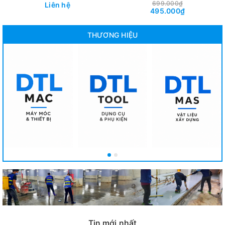
340x150mm | Plastic Trowel
Lưỡi Xoa Hoàn Thiện Sàn Bê
699.000₫
Liên hệ
495.000₫
Blade
Tông Cho Máy Xoa 1000mm
THƯƠNG HIỆU
Tin mới nhất