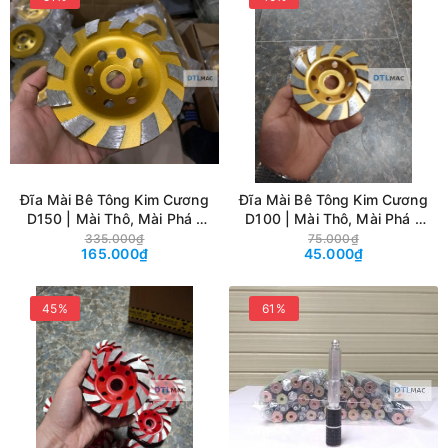
Đĩa Mài Bê Tông Kim Cương
Đĩa Mài Bê Tông Kim Cương
D150 | Mài Thô, Mài Phá -
D100 | Mài Thô, Mài Phá –
Màu Vàng
Màu Vàng L1
335.000₫
75.000₫
165.000₫
45.000₫
45%
61%