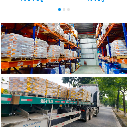
Cuộn 55–60kg | Chống
Thấm, Chống Mất Nước Xi
Măng