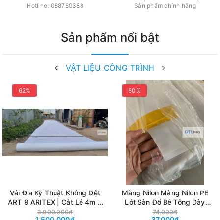
Hotline:
088789388
Sản phẩm chính hãng
Sản phẩm nổi bật
VẬT LIỆU CÔNG TRÌNH
62%
50%
Vải Địa Kỹ Thuật Không Dệt
Màng Nilon Màng Nilon PE
ART 9 ARITEX | Cắt Lẻ 4m ×
Lót Sàn Đổ Bê Tông Dày
25m – 100m²
0.3mm | Khổ 1.2m Mở 2.4m |
3.900.000₫
74.000₫
1.500.000₫
37.000₫