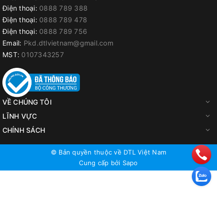
Điện thoại:
0888 789 388
Điện thoại:
0888 789 478
Điện thoại:
0888 789 756
Email:
Pkd.dtlvietnam@gmail.com
MST:
0107343257
VỀ CHÚNG TÔI
LĨNH VỰC
CHÍNH SÁCH
© Bản quyền thuộc về
DTL Việt Nam
Cung cấp bởi
Sapo