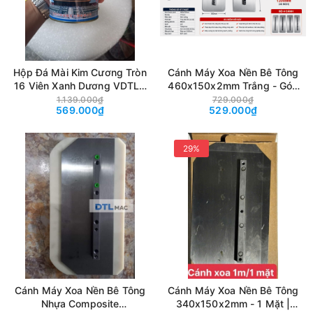
Hộp Đá Mài Kim Cương Tròn
Cánh Máy Xoa Nền Bê Tông
16 Viên Xanh Dương VDTL |
460x150x2mm Trắng - Góc
Đá Mài Bê Tông, Bóc Sơn
Vuông | Lưỡi Xoa Hoàn
1.139.000₫
729.000₫
569.000₫
529.000₫
Epoxy, Mài Sàn Cho Máy
Thiện Sàn Bê Tông Cho Máy
DMS 250/350
Xoa 1200mm
29%
Cánh Máy Xoa Nền Bê Tông
Cánh Máy Xoa Nền Bê Tông
Nhựa Composite
340x150x2mm - 1 Mặt |