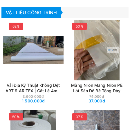
VẬT LIỆU CÔNG TRÌNH
62%
50%
Vải Địa Kỹ Thuật Không Dệt
Màng Nilon Màng Nilon PE
ART 9 ARITEX | Cắt Lẻ 4m ×
Lót Sàn Đổ Bê Tông Dày
25m – 100m²
0.3mm | Khổ 1.2m Mở 2.4m
3.900.000₫
74.000₫
1.500.000₫
37.000₫
| Cuộn 55–60kg | Chống
Thấm, Chống Mất Nước Xi
Măng
50%
37%