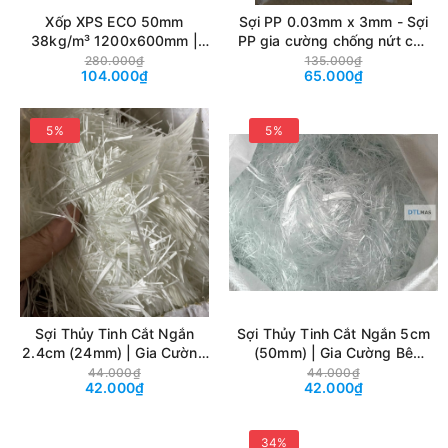
Xốp XPS ECO 50mm
Sợi PP 0.03mm x 3mm - Sợi
38kg/m³ 1200x600mm |
PP gia cường chống nứt cho
Tấm Cách Nhiệt Chống
bê tông. Ưu việt trong thi
280.000₫
135.000₫
104.000₫
65.000₫
Nóng, Tôn Nền & Bảo Vệ
công sàn siêu phẳng, bê
Chống Thấm
tông nội thất,... (Cover
Concrete PP, Pure
5%
5%
Polyolefins, Contec Fiber)
Sợi Thủy Tinh Cắt Ngắn
Sợi Thủy Tinh Cắt Ngắn 5cm
2.4cm (24mm) | Gia Cường
(50mm) | Gia Cường Bê
Bê Tông, Vữa Xi Măng, GRC,
Tông, Vữa Xi Măng, GRC,
44.000₫
44.000₫
42.000₫
42.000₫
GFRC & Composite Chống
GFRC & Composite Chống
Nứt
Nứt
34%