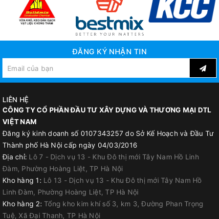
ĐĂNG KÝ NHẬN TIN
LIÊN HỆ
CÔNG TY CỔ PHẦN ĐẦU TƯ XÂY DỰNG VÀ THƯƠNG MẠI DTL
VIỆT NAM
Đăng ký kinh doanh số 0107343257 do Sở Kế Hoạch và Đầu Tư
Thành phố Hà Nội cấp ngày 04/03/2016
Địa chỉ:
Lô 7 - Dịch vụ 13 - Khu Đô thị mới Tây Nam Hồ Linh
Đàm, Phường Hoàng Liệt, TP Hà Nội
Kho hàng 1:
Lô 13 - Dịch vụ 13 - Khu Đô thị mới Tây Nam Hồ
Linh Đàm, Phường Hoàng Liệt, TP Hà Nội
Kho hàng 2:
Tổng kho kim khí số 3, km 3, Đường Phan Trọng
Tuệ, Xã Đại Thanh, TP Hà Nội