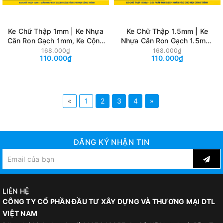
Ke Chữ Thập 1mm | Ke Nhựa
Ke Chữ Thập 1.5mm | Ke
Căn Ron Gạch 1mm, Ke Cộng
Nhựa Căn Ron Gạch 1.5mm,
Ốp Lát Chuyên Dụng
Ke Cộng Ốp Lát Chuyên
168.000₫
168.000₫
110.000₫
110.000₫
Dụng
«
1
2
3
4
»
ĐĂNG KÝ NHẬN TIN
LIÊN HỆ
CÔNG TY CỔ PHẦN ĐẦU TƯ XÂY DỰNG VÀ THƯƠNG MẠI DTL
VIỆT NAM