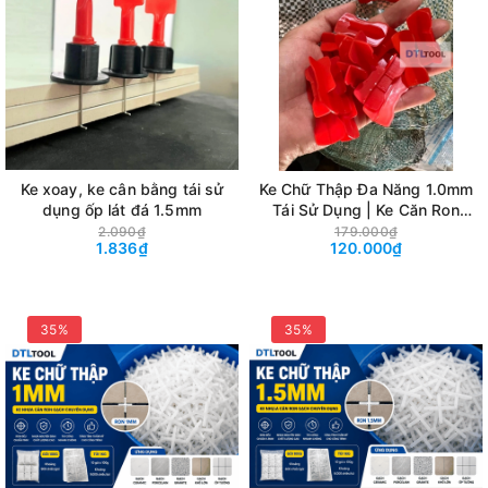
Ke xoay, ke cân bằng tái sử
Ke Chữ Thập Đa Năng 1.0mm
dụng ốp lát đá 1.5mm
Tái Sử Dụng | Ke Căn Ron
Gạch Góc 3 Góc 4
2.090₫
179.000₫
1.836₫
120.000₫
35%
35%