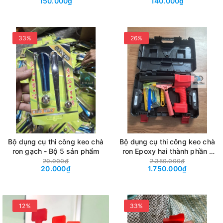
150.000₫
140.000₫
Cetex, IronX, ...
Cetex, IronX, ...
33%
26%
Bộ dụng cụ thi công keo chà
Bộ dụng cụ thi công keo chà
ron gạch - Bộ 5 sản phẩm
ron Epoxy hai thành phần -
Súng bơm, bàn gạt keo, sủi,
29.900₫
2.350.000₫
20.000₫
1.750.000₫
bi cầu, lăn mạch
12%
33%