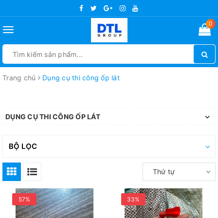
0
Toggle
navigation
Trang chủ
Dụng cụ thi công ốp lát
DỤNG CỤ THI CÔNG ỐP LÁT
BỘ LỌC
Thứ tự
57%
33%