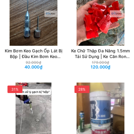
Kim Bơm Keo Gạch Ốp Lát Bị
Ke Chữ Thập Đa Năng 1.5mm
Bộp | Đầu Kim Bơm Keo
Tái Sử Dụng | Ke Căn Ron
Chống Rỗng, Gia Cố Gạch
Gạch Góc 3 Góc 4
92.000₫
179.000₫
40.000₫
120.000₫
Nền
31%
28%