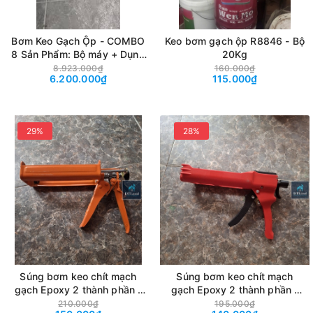
Bơm Keo Gạch Ộp - COMBO
Keo bơm gạch ộp R8846 - Bộ
8 Sản Phẩm: Bộ máy + Dụng
20Kg
Cụ + Vật Liệu
8.923.000₫
160.000₫
6.200.000₫
115.000₫
29%
28%
Súng bơm keo chít mạch
Súng bơm keo chít mạch
gạch Epoxy 2 thành phần -
gạch Epoxy 2 thành phần -
Sắt IDTL - Bơm Saveto,
Nhựa IDTL - Bơm Saveto,
210.000₫
195.000₫