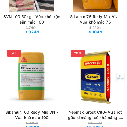
SVN 100 50kg - Vữa khô trộn
Sikamur 75 Redy Mix VN -
sẵn mác 100
Vưa khô mác 75
3.740₫
4.290₫
3.024₫
4.104₫
9%
20%
Sikamur 100 Redy Mix VN -
Neomax Grout C80- Vữa rót
Vưa khô mác 100
gốc xi măng, có khả năng tự
chảy, không co ngót, cường
4.730₫
19.500₫