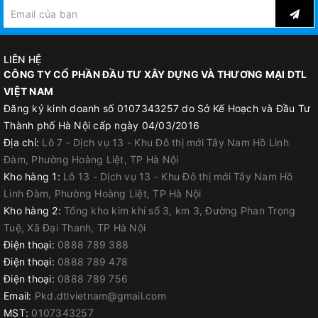
LIÊN HỆ
CÔNG TY CỔ PHẦN ĐẦU TƯ XÂY DỰNG VÀ THƯƠNG MẠI DTL
VIỆT NAM
Đăng ký kinh doanh số 0107343257 do Sở Kế Hoạch và Đầu Tư
Thành phố Hà Nội cấp ngày 04/03/2016
Địa chỉ:
Lô 7 - Dịch vụ 13 - Khu Đô thị mới Tây Nam Hồ Linh
Đàm, Phường Hoàng Liệt, TP Hà Nội
Kho hàng 1:
Lô 13 - Dịch vụ 13 - Khu Đô thị mới Tây Nam Hồ
Linh Đàm, Phường Hoàng Liệt, TP Hà Nội
Kho hàng 2:
Tổng kho kim khí số 3, km 3, Đường Phan Trọng
Tuệ, Xã Đại Thanh, TP Hà Nội
Điện thoại:
0888 789 388
Điện thoại:
0888 789 478
Điện thoại:
0888 789 756
Email:
Pkd.dtlvietnam@gmail.com
MST:
0107343257