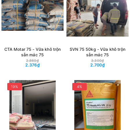
CTA Motar 75 - Vữa khô trộn
SVN 75 50kg - Vữa khô trộn
sẵn mác 75
sẵn mác 75
2.860₫
3.300₫
2.376₫
2.700₫
19%
4%