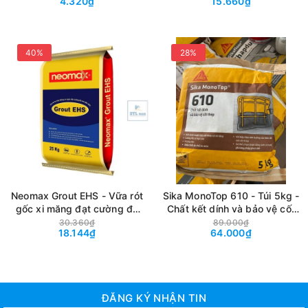
4.320₫
15.660₫
độ chịu nén rất cao 80MPa
40%
28%
Neomax Grout EHS - Vữa rót
Sika MonoTop 610 - Túi 5kg -
gốc xi măng đạt cường độ
Chất kết dính và bảo vệ cốt
sớm, không co ngót, cường
thép
30.360₫
89.000₫
18.144₫
64.000₫
độ chịu nén cao 60MPa
ĐĂNG KÝ NHẬN TIN