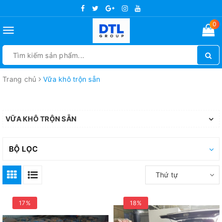
0
Toggle
navigation
Trang chủ
Vữa khô trộn sẵn
VỮA KHÔ TRỘN SẴN
BỘ LỌC
Thứ tự
17%
18%