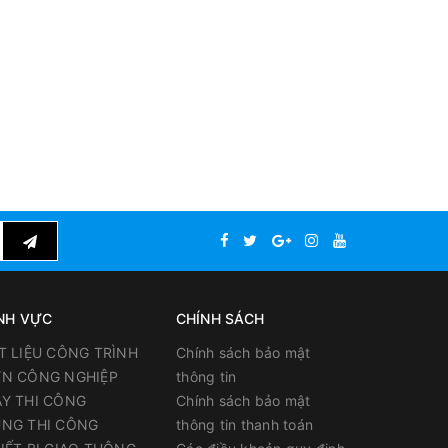
NH VỰC
CHÍNH SÁCH
T LIỆU CÔNG TRÌNH
Chính sách bảo mật
N CÔNG NGHIỆP
thông tin
Y THI CÔNG
Chính sách bảo mật
NG THI CÔNG
thông tin thanh toán