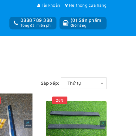
Tài khoản
Hệ thống cửa hàng
0888 789 388
(
0
) Sản phẩm
Tổng đài miễn phí
Giỏ hàng
Sắp xếp:
Thứ tự
26%