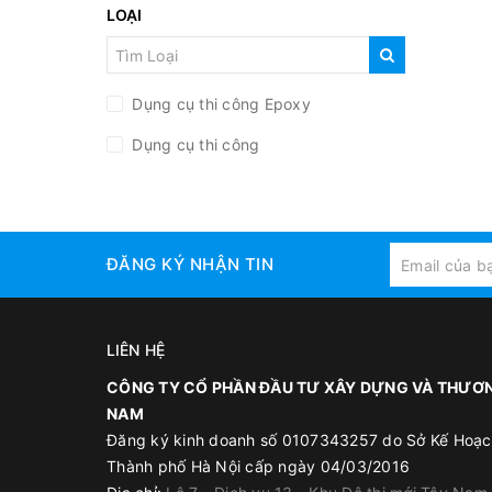
LOẠI
Dụng cụ thi công Epoxy
Dụng cụ thi công
ĐĂNG KÝ NHẬN TIN
LIÊN HỆ
CÔNG TY CỔ PHẦN ĐẦU TƯ XÂY DỰNG VÀ THƯƠN
NAM
Đăng ký kinh doanh số 0107343257 do Sở Kế Hoạc
Thành phố Hà Nội cấp ngày 04/03/2016