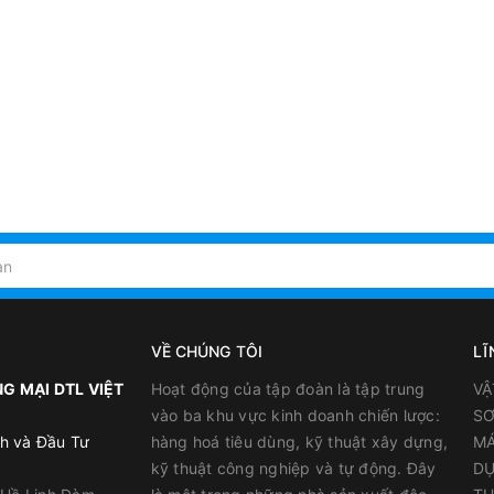
VỀ CHÚNG TÔI
LĨ
G MẠI DTL VIỆT
Hoạt động của tập đoàn là tập trung
VẬ
vào ba khu vực kinh doanh chiến lược:
SƠ
h và Đầu Tư
hàng hoá tiêu dùng, kỹ thuật xây dựng,
MÁ
kỹ thuật công nghiệp và tự động. Đây
DỤ