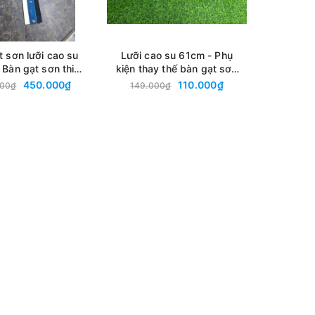
t sơn lưỡi cao su
Lưỡi cao su 61cm - Phụ
 Bàn gạt sơn thi
kiện thay thế bàn gạt sơn
ân thể thao, sân
lưỡi cao su 61cm
450.000₫
110.000₫
000₫
149.000₫
 Dụng cụ thi công
oxy, nova, kova.
ÔNG gồm cán