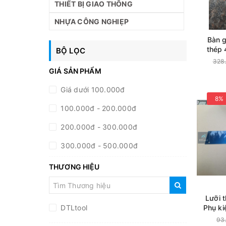
THIẾT BỊ GIAO THÔNG
NHỰA CÔNG NGHIẸP
Bàn g
thép
BỘ LỌC
cán -
328
côn
GIÁ SẢN PHẨM
Polyur
san 
Giá dưới 100.000đ
góc độ
8%
100.000đ - 200.000đ
200.000đ - 300.000đ
300.000đ - 500.000đ
500.000đ - 1.000.000đ
THƯƠNG HIỆU
Giá trên 1.000.000đ
Lưỡi 
Phụ ki
DTLtool
phẳng 
93