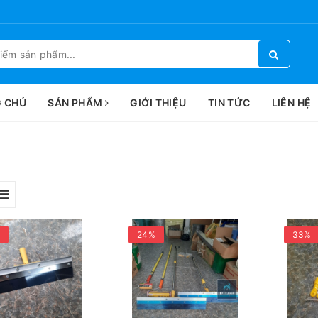
 CHỦ
SẢN PHẨM
GIỚI THIỆU
TIN TỨC
LIÊN HỆ
24%
33%