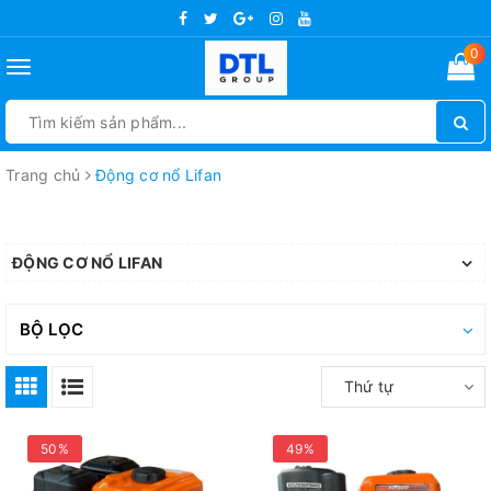
0
Toggle
navigation
Trang chủ
Động cơ nổ Lifan
ĐỘNG CƠ NỔ LIFAN
BỘ LỌC
Thứ tự
50%
49%