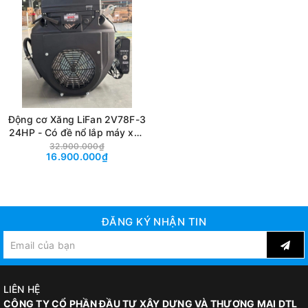
Động cơ Xăng LiFan 2V78F-3
24HP - Có đề nổ lắp máy xoa
đôi, máy cắt bê tông
32.900.000₫
16.900.000₫
ĐĂNG KÝ NHẬN TIN
LIÊN HỆ
CÔNG TY CỔ PHẦN ĐẦU TƯ XÂY DỰNG VÀ THƯƠNG MẠI DTL