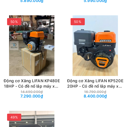
5.890.000₫
5.990.000₫
50%
50%
Động cơ Xăng LIFAN KP480E
Động cơ Xăng LIFAN KP520E
18HP - Có đề nổ lắp máy xoa
20HP - Có đề nổ lắp máy xoa
đôi, máy cắt bê tông
đôi, máy cắt bê tông
14.490.000₫
16.790.000₫
7.290.000₫
8.400.000₫
49%