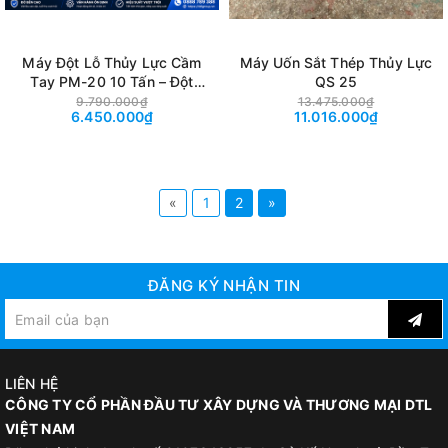
Máy Đột Lỗ Thủy Lực Cầm
Máy Uốn Sắt Thép Thủy Lực
Tay PM-20 10 Tấn – Đột
QS 25
Thép 6mm, Lỗ Tối Đa
9.790.000₫
13.475.000₫
6.450.000₫
11.016.000₫
Φ20.5mm
«
1
2
»
ĐĂNG KÝ NHẬN TIN
LIÊN HỆ
CÔNG TY CỔ PHẦN ĐẦU TƯ XÂY DỰNG VÀ THƯƠNG MẠI DTL
VIỆT NAM