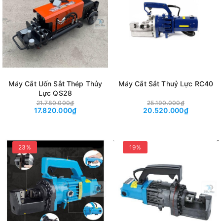
Máy Cắt Uốn Sắt Thép Thủy
Máy Cắt Sắt Thuỷ Lực RC40
Lực QS28
21.780.000₫
25.190.000₫
17.820.000₫
20.520.000₫
23%
19%