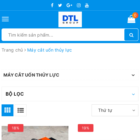
0
Toggle
navigation
Trang chủ
Máy cắt uốn thủy lực
MÁY CẮT UỐN THỦY LỰC
BỘ LỌC
Thứ tự
18%
19%