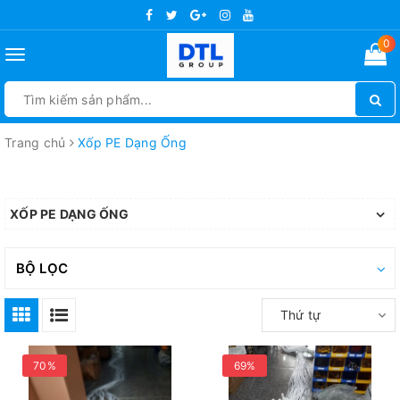
0
Toggle
navigation
Trang chủ
Xốp PE Dạng Ống
XỐP PE DẠNG ỐNG
BỘ LỌC
Thứ tự
70%
69%