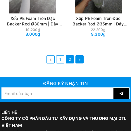
Xốp PE Foam Tròn Đặc
Xốp PE Foam Tròn Đặc
Backer Rod Ø30mm | Dây
Backer Rod Ø35mm | Dây
Xốp Chèn Khe, Tạo Hình
Xốp Chèn Khe, Tạo Hình
19.200₫
22.200₫
8.000₫
9.300₫
Decor, Handmade & May
Decor, Handmade & May
Mặc
Mặc
«
1
2
»
ĐĂNG KÝ NHẬN TIN
LIÊN HỆ
CÔNG TY CỔ PHẦN ĐẦU TƯ XÂY DỰNG VÀ THƯƠNG MẠI DTL
VIỆT NAM