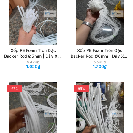
Xốp PE Foam Tròn Đặc
Xốp PE Foam Tròn Đặc
Backer Rod Ø5mm | Dây Xốp
Backer Rod Ø6mm | Dây Xốp
Chèn Khe, Tạo Hình Decor,
Chèn Khe, Tạo Hình Decor,
5.420₫
5.500₫
1.650₫
1.700₫
Handmade & May Mặc
Handmade & May Mặc
67%
65%