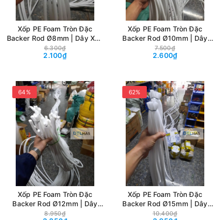
Xốp PE Foam Tròn Đặc
Xốp PE Foam Tròn Đặc
Backer Rod Ø8mm | Dây Xốp
Backer Rod Ø10mm | Dây
Chèn Khe, Tạo Hình Decor,
Xốp Chèn Khe, Tạo Hình
6.300₫
7.500₫
2.100₫
2.600₫
Handmade & May Mặc
Decor, Handmade & May
Mặc
64%
62%
Xốp PE Foam Tròn Đặc
Xốp PE Foam Tròn Đặc
Backer Rod Ø12mm | Dây
Backer Rod Ø15mm | Dây
Xốp Chèn Khe, Tạo Hình
Xốp Chèn Khe, Tạo Hình
8.950₫
10.400₫