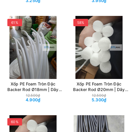
3.250₫
3.950₫
Decor, Handmade & May
Decor, Handmade & May
Mặc
Mặc
61%
58%
Xốp PE Foam Tròn Đặc
Xốp PE Foam Tròn Đặc
Backer Rod Ø18mm | Dây
Backer Rod Ø20mm | Dây
Xốp Chèn Khe, Tạo Hình
Xốp Chèn Khe, Tạo Hình
12.500₫
12.500₫
4.900₫
5.300₫
Decor, Handmade & May
Decor, Handmade & May
Mặc
Mặc
60%