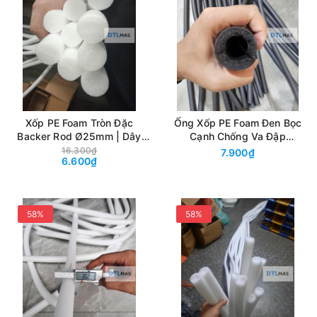
Xốp PE Foam Tròn Đặc
Ống Xốp PE Foam Đen Bọc
Backer Rod Ø25mm | Dây
Cạnh Chống Va Đập
Xốp Chèn Khe, Tạo Hình
20x40mm | Tròn Xẻ Rãnh 1
16.300₫
7.900₫
6.600₫
Decor, Handmade & May
Bên
Mặc
58%
58%