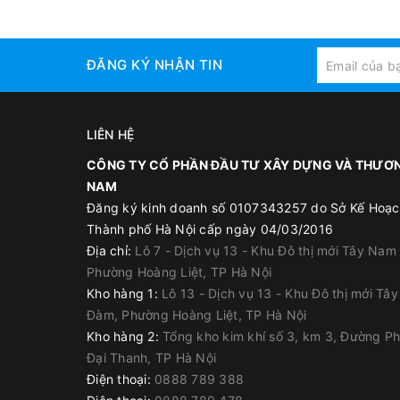
ĐĂNG KÝ NHẬN TIN
LIÊN HỆ
CÔNG TY CỔ PHẦN ĐẦU TƯ XÂY DỰNG VÀ THƯƠN
NAM
Đăng ký kinh doanh số 0107343257 do Sở Kế Hoạc
Thành phố Hà Nội cấp ngày 04/03/2016
Địa chỉ:
Lô 7 - Dịch vụ 13 - Khu Đô thị mới Tây Nam
Phường Hoàng Liệt, TP Hà Nội
Kho hàng 1:
Lô 13 - Dịch vụ 13 - Khu Đô thị mới Tâ
Đàm, Phường Hoàng Liệt, TP Hà Nội
Kho hàng 2:
Tổng kho kim khí số 3, km 3, Đường P
Đại Thanh, TP Hà Nội
Điện thoại:
0888 789 388