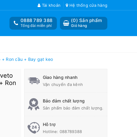
Tài khoản
Hệ thống cửa hàng
0888 789 388
(
0
) Sản phẩm
Tổng đài miễn phí
Giỏ hàng
 + Ron cầu + Bay gạt keo
veto
Giao hàng nhanh
 + Ron
Vận chuyển đa kênh
Bảo đảm chất lượng
Sản phẩm bảo đảm chất lượng.
Hỗ trợ
Hotline:
088789388