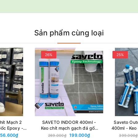
Sản phẩm cùng loại
26%
25%
hít Mạch 2
SAVETO INDOOR 400ml -
Saveto Out
ốc Epoxy -
Keo chít mạch gạch đá gốc
400ml - Keo
+ Vòi Bơm
Epoxy cao cấp với 22 màu
đá gốc Epoxy
156.600₫
199.000₫
269.000₫
399.000₫