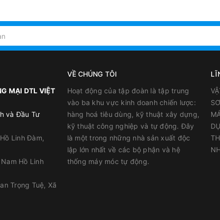
(Chống Rêu Mốc + Chống Bụi
4
Bẩn + Bền Màu )
VỀ CHÚNG TÔI
LĨ
G MẠI DTL VIỆT
Hoạt động của tập đoàn là tập trung
VẬ
vào ba khu vực kinh doanh chiến lược:
SƠ
h và Đầu Tư
hàng hoá tiêu dùng, kỹ thuật xây dựng,
MÁ
kỹ thuật công nghiệp và tự động. Đây
DỤ
 Hồ Linh Đàm,
là một trong những nhà sản xuất độc
TH
lập lớn nhất về các bộ phận và hệ
NH
y Nam Hồ Linh
thống máy móc tự động.
han Trọng Tuệ, Xã