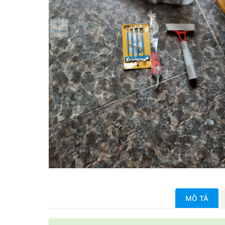
MÔ TẢ