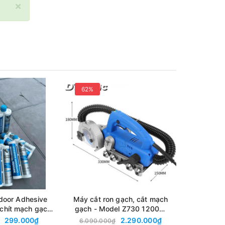
×
62%
24%
door Adhesive
Máy cắt ron gạch, cắt mạch
Saveto - Tu
 chít mạch gạch
gạch - Model Z730 1200W
cũ, vệ sin
 ngoài trời tuýp
220V - 50Hz
cụ n
299.000₫
2.290.000₫
6.090.000₫
79.0