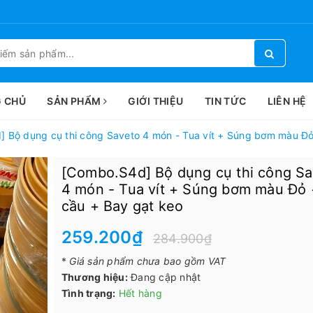
 CHỦ
SẢN PHẨM
GIỚI THIỆU
TIN TỨC
LIÊN HỆ
 Bộ dụng cụ thi công Saveto 4 món - Tua vít + Súng bơm màu Đỏ
[Combo.S4d] Bộ dụng cụ thi công Sa
4 món - Tua vít + Súng bơm màu Đỏ
cầu + Bay gạt keo
259.200₫
284.900₫
*
Giá sản phẩm chưa bao gồm VAT
Thương hiệu:
Đang cập nhật
Tình trạng:
Hết hàng