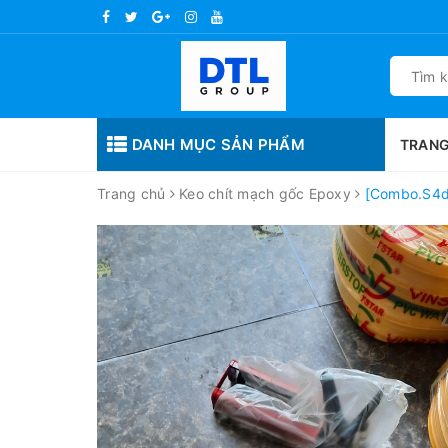
DANH MỤC SẢN PHẨM
TRANG
Trang chủ
Keo chít mạch gốc Epoxy
[Combo.S4d]