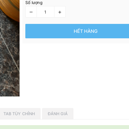
Số lượng
–
+
HẾT HÀNG
TAB TÙY CHỈNH
ĐÁNH GIÁ