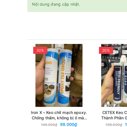
Nội dung đang cập nhật.
32%
20%
Iron X – Keo chít mạch epoxy.
CETEX Keo C
Chống thấm, không bị ố màu
Thành Phần G
- Tuýp 400ml + Vòi bơm
Tuýp 400ml 
99.000₫
145.000₫
196.900₫