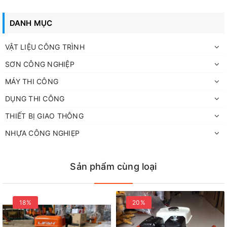
DANH MỤC
VẬT LIỆU CÔNG TRÌNH
SƠN CÔNG NGHIỆP
MÁY THI CÔNG
DỤNG THI CÔNG
THIẾT BỊ GIAO THÔNG
NHỰA CÔNG NGHIẸP
Sản phẩm cùng loại
18%
20%