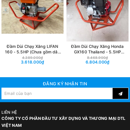
Đầm Dùi Chạy Xăng LIFAN
Đầm Dùi Chạy Xăng Honda
160 - 5.5HP (Chưa gồm dây
GX160 Thailand - 5.5HP
dầm)
(Chưa gồm dây dầm)
4.389.000₫
8.468.900₫
3.618.000₫
6.804.000₫
ĐĂNG KÝ NHẬN TIN
LIÊN HỆ
CÔNG TY CỔ PHẦN ĐẦU TƯ XÂY DỰNG VÀ THƯƠNG MẠI DTL
VIỆT NAM