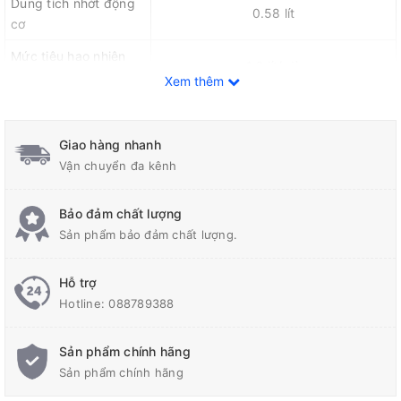
Dung tích nhớt động
0.58 lít
cơ
Mức tiêu hao nhiên
1.6 lít/giờ
liệu
Xem thêm
Tốc độ di chuyển
20 -25 m/phút
Kích thước mặt đầm
540 x 330 mm
Giao hàng nhanh
Vận chuyển đa kênh
Trọng lượng
21 Kg
Bảo đảm chất lượng
Sản phẩm bảo đảm chất lượng.
Hỗ trợ
Hotline:
088789388
Sản phẩm chính hãng
Sản phẩm chính hãng