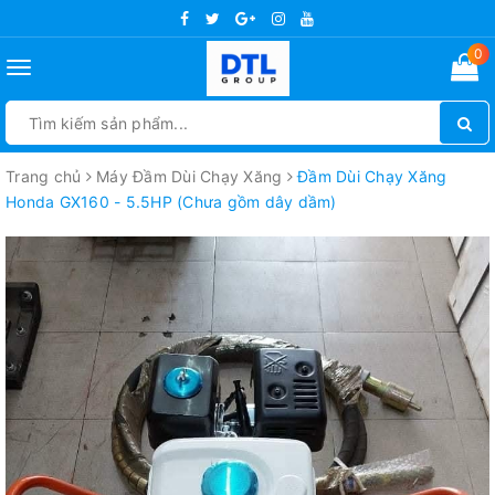
0
Toggle
navigation
Trang chủ
Máy Đầm Dùi Chạy Xăng
Đầm Dùi Chạy Xăng
Honda GX160 - 5.5HP (Chưa gồm dây dầm)