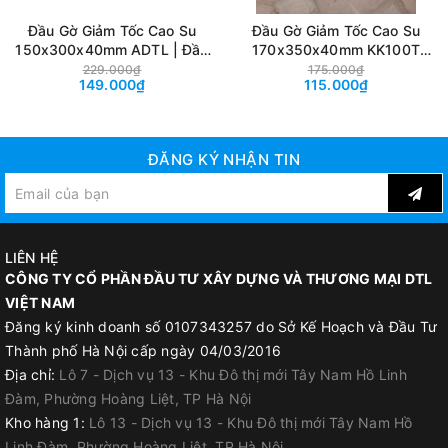
Đầu Gờ Giảm Tốc Cao Su
Đầu Gờ Giảm Tốc Cao Su
150x300x40mm ADTL | Đầu
170x350x40mm KK100T
Nối Gờ Giảm Tốc
SDTL | Đầu Nối Gờ Giảm Tốc
229.000₫
175.000₫
149.000₫
115.000₫
500x300x40mm
1000x350x40mm Bãi Xe,
Nhà Xưởng
ĐĂNG KÝ NHẬN TIN
LIÊN HỆ
CÔNG TY CỔ PHẦN ĐẦU TƯ XÂY DỰNG VÀ THƯƠNG MẠI DTL
VIỆT NAM
Đăng ký kinh doanh số 0107343257 do Sở Kế Hoạch và Đầu Tư
Thành phố Hà Nội cấp ngày 04/03/2016
Địa chỉ:
Lô 7 - Dịch vụ 13 - Khu Đô thị mới Tây Nam Hồ Linh
Đàm, Phường Hoàng Liệt, TP Hà Nội
Kho hàng 1:
Lô 13 - Dịch vụ 13 - Khu Đô thị mới Tây Nam Hồ
Linh Đàm, Phường Hoàng Liệt, TP Hà Nội