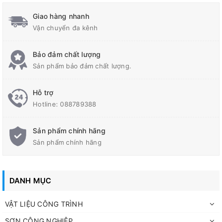
có độ đàn hồi tốt, chịu lực và chống mài mòn hiệu quả. Thiết kế
Giao hàng nhanh
đầu bo vát giúp phương tiện lên xuống êm ái, giảm va đập và
Vận chuyển đa kênh
hạn chế tình trạng mẻ cạnh hoặc hư hỏng lốp xe.
Với màu sắc
đen – vàng cảnh báo
, sản phẩm giúp người điều
Bảo đảm chất lượng
khiển phương tiện dễ dàng nhận biết từ xa, phù hợp lắp đặt tại
Sản phẩm bảo đảm chất lượng.
bãi đỗ xe, tầng hầm, nhà máy, nhà xưởng, khu công nghiệp,
trường học và khu dân cư.
Hỗ trợ
Hotline:
088789388
Sản phẩm chính hãng
Sản phẩm chính hãng
DANH MỤC
VẬT LIỆU CÔNG TRÌNH
SƠN CÔNG NGHIỆP