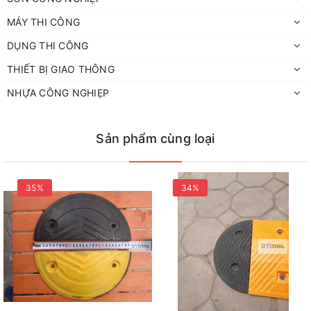
MÁY THI CÔNG
DỤNG THI CÔNG
THIẾT BỊ GIAO THÔNG
NHỰA CÔNG NGHIẸP
Ưu điểm nổi bật
Sản phẩm cùng loại
✔ Đồng bộ với gờ giảm tốc cao su 1000x350x40mm ADTL.
✔ Thiết kế đầu bo cong, tăng tính thẩm mỹ cho tuyến gờ giảm
tốc.
35%
34%
✔ Giúp phương tiện lên xuống êm ái, hạn chế va đập.
✔ Cao su tổng hợp chịu lực, bền bỉ và chống mài mòn tốt.
✔ Màu vàng – đen nổi bật, tăng khả năng cảnh báo.
✔ Dễ dàng lắp đặt và thay thế.
✔ Phù hợp sử dụng trong nhà và ngoài trời.