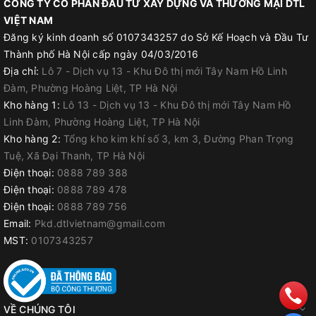
CÔNG TY CỔ PHẦN ĐẦU TƯ XÂY DỰNG VÀ THƯƠNG MẠI DTL
VIỆT NAM
Đăng ký kinh doanh số 0107343257 do Sở Kế Hoạch và Đầu Tư
Thành phố Hà Nội cấp ngày 04/03/2016
Địa chỉ:
Lô 7 - Dịch vụ 13 - Khu Đô thị mới Tây Nam Hồ Linh
Đàm, Phường Hoàng Liệt, TP Hà Nội
Kho hàng 1:
Lô 13 - Dịch vụ 13 - Khu Đô thị mới Tây Nam Hồ
Linh Đàm, Phường Hoàng Liệt, TP Hà Nội
Kho hàng 2:
Tổng kho kim khí số 3, km 3, Đường Phan Trọng
Tuệ, Xã Đại Thanh, TP Hà Nội
Điện thoại:
0888 789 388
Điện thoại:
0888 789 478
Điện thoại:
0888 789 756
Email:
Pkd.dtlvietnam@gmail.com
MST:
0107343257
VỀ CHÚNG TÔI