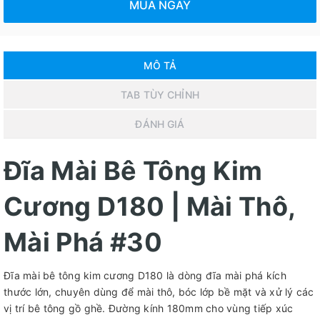
MUA NGAY
MÔ TẢ
TAB TÙY CHỈNH
ĐÁNH GIÁ
Đĩa Mài Bê Tông Kim
Cương D180 | Mài Thô,
Mài Phá #30
Đĩa mài bê tông kim cương D180 là dòng đĩa mài phá kích
thước lớn, chuyên dùng để mài thô, bóc lớp bề mặt và xử lý các
vị trí bê tông gồ ghề. Đường kính 180mm cho vùng tiếp xúc