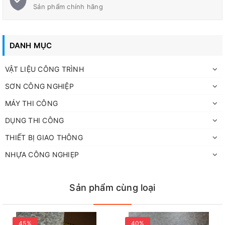
Sản phẩm chính hãng
DANH MỤC
VẬT LIỆU CÔNG TRÌNH
SƠN CÔNG NGHIỆP
MÁY THI CÔNG
DỤNG THI CÔNG
THIẾT BỊ GIAO THÔNG
NHỰA CÔNG NGHIẸP
Đặc điểm nổi bật
Sản phẩm cùng loại
Đường kính lớn D180 (180mm), tăng diện tích làm việc.
Segment kim cương dạng khối lớn, thiết kế chuyên cho mài
thô và mài phá.
45%
40%