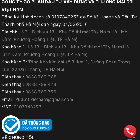
CÔNG TY CỔ PHẦN ĐẦU TƯ XÂY DỰNG VÀ THƯƠNG MẠI DTL
VIỆT NAM
Đăng ký kinh doanh số 0107343257 do Sở Kế Hoạch và Đầu Tư
Thành phố Hà Nội cấp ngày 04/03/2016
Địa chỉ:
Lô 7 - Dịch vụ 13 - Khu Đô thị mới Tây Nam Hồ Linh
Đàm, Phường Hoàng Liệt, TP Hà Nội
Kho hàng 1:
Lô 13 - Dịch vụ 13 - Khu Đô thị mới Tây Nam Hồ
Linh Đàm, Phường Hoàng Liệt, TP Hà Nội
Kho hàng 2:
Tổng kho kim khí số 3, km 3, Đường Phan Trọng
Tuệ, Xã Đại Thanh, TP Hà Nội
Điện thoại:
0888 789 388
Điện thoại:
0888 789 478
Điện thoại:
0888 789 756
Email:
Pkd.dtlvietnam@gmail.com
MST:
0107343257
VỀ CHÚNG TÔI