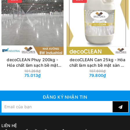
decoCLEAN Phuy 200kg -
decoCLEAN Can 25kg - Hóa
Hóa chất làm sạch bề mặt
chất làm sạch bề mặt sàn bê
sàn bê tông
tông
101.268₫
107.600₫
75.013₫
79.800₫
ĐĂNG KÝ NHẬN TIN
LIÊN HỆ