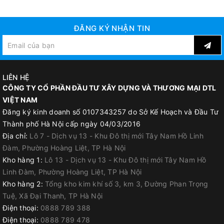
ĐĂNG KÝ NHẬN TIN
LIÊN HỆ
CÔNG TY CỔ PHẦN ĐẦU TƯ XÂY DỰNG VÀ THƯƠNG MẠI DTL
VIỆT NAM
Đăng ký kinh doanh số 0107343257 do Sở Kế Hoạch và Đầu Tư
Thành phố Hà Nội cấp ngày 04/03/2016
Địa chỉ:
Lô 7 - Dịch vụ 13 - Khu Đô thị mới Tây Nam Hồ Linh
Đàm, Phường Hoàng Liệt, TP Hà Nội
Kho hàng 1:
Lô 13 - Dịch vụ 13 - Khu Đô thị mới Tây Nam Hồ
Linh Đàm, Phường Hoàng Liệt, TP Hà Nội
Kho hàng 2:
Tổng kho kim khí số 3, km 3, Đường Phan Trọng
Tuệ, Xã Đại Thanh, TP Hà Nội
Điện thoại:
0888 789 388
Điện thoại:
0888 789 478