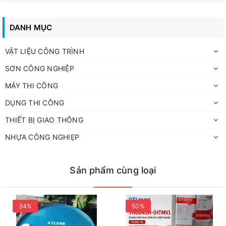
DANH MỤC
VẬT LIỆU CÔNG TRÌNH
SƠN CÔNG NGHIỆP
MÁY THI CÔNG
DỤNG THI CÔNG
THIẾT BỊ GIAO THÔNG
NHỰA CÔNG NGHIẸP
Sản phẩm cùng loại
34%
50%