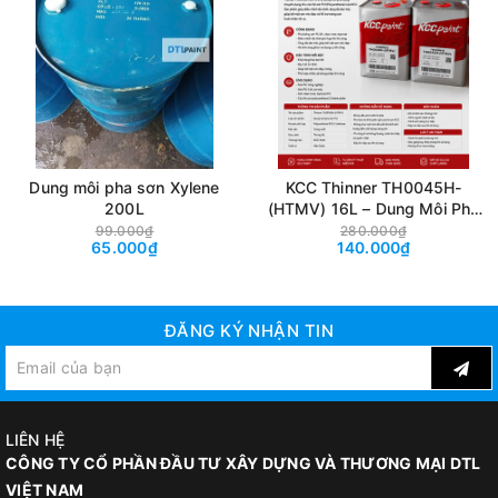
Dung môi pha sơn Xylene
KCC Thinner TH0045H-
200L
(HTMV) 16L – Dung Môi Pha
Sơn PU Urethane
99.000₫
280.000₫
65.000₫
140.000₫
ĐĂNG KÝ NHẬN TIN
LIÊN HỆ
CÔNG TY CỔ PHẦN ĐẦU TƯ XÂY DỰNG VÀ THƯƠNG MẠI DTL
VIỆT NAM