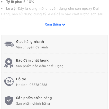
Tỷ lệ pha:
5-10%
Lưu ý:
Đây là dung môi chuyên dụng cho sơn epoxy Đại
Bàng, nên sử dụng đúng tỷ lệ để đảm bảo chất lượng sơn sau
khi pha.
Xem thêm
Ngoài ra, dung môi T2 còn có thể được sử dụng trong một số
trường hợp sau:
Giao hàng nhanh
Làm sạch bề mặt trước khi sơn.
Vận chuyển đa kênh
Pha loãng các loại keo epoxy khác của Đại Bàng.
Bảo đảm chất lượng
Sản phẩm bảo đảm chất lượng.
Hỗ trợ
Hotline:
088789388
Sản phẩm chính hãng
Sản phẩm chính hãng