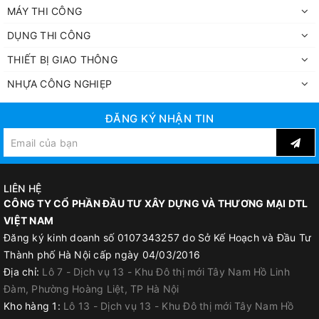
MÁY THI CÔNG
DỤNG THI CÔNG
THIẾT BỊ GIAO THÔNG
NHỰA CÔNG NGHIẸP
ĐĂNG KÝ NHẬN TIN
LIÊN HỆ
CÔNG TY CỔ PHẦN ĐẦU TƯ XÂY DỰNG VÀ THƯƠNG MẠI DTL
VIỆT NAM
Đăng ký kinh doanh số 0107343257 do Sở Kế Hoạch và Đầu Tư
Thành phố Hà Nội cấp ngày 04/03/2016
Địa chỉ:
Lô 7 - Dịch vụ 13 - Khu Đô thị mới Tây Nam Hồ Linh
Đàm, Phường Hoàng Liệt, TP Hà Nội
Kho hàng 1:
Lô 13 - Dịch vụ 13 - Khu Đô thị mới Tây Nam Hồ