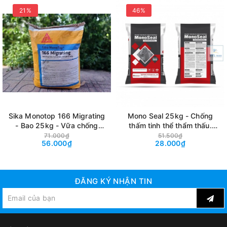
21%
46%
Sika Monotop 166 Migrating
Mono Seal 25kg - Chống
- Bao 25kg - Vữa chống
thấm tinh thể thẩm thấu.
thấm tinh thể thẩm thấu gốc
Dùng cho cả chống thấm
71.000₫
51.500₫
56.000₫
28.000₫
xi măng
thuận và nghịch
ĐĂNG KÝ NHẬN TIN