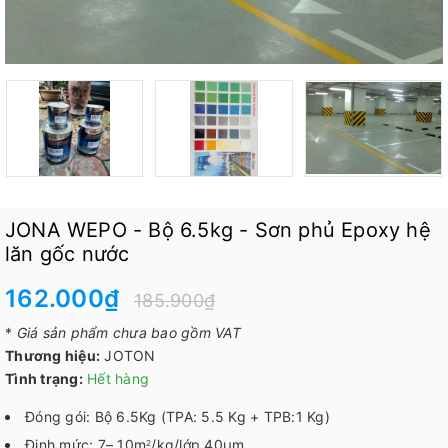
JONA WEPO - Bộ 6.5kg - Sơn phủ Epoxy hệ
lăn gốc nước
162.000₫
185.900₫
*
Giá sản phẩm chưa bao gồm VAT
Thương hiệu:
JOTON
Tình trạng:
Hết hàng
Đóng gói: Bộ 6.5Kg (TPA: 5.5 Kg + TPB:1 Kg)
Định mức: 7– 10m
/kg/lớp 40µm
2