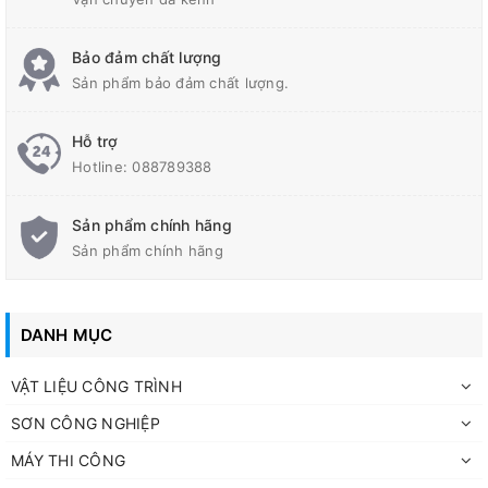
Bảo đảm chất lượng
Sản phẩm bảo đảm chất lượng.
Hỗ trợ
Hotline:
088789388
Mô tả
Sản phẩm chính hãng
Sản phẩm chính hãng
JONA
WEPO là loại sơn phủ hệ Epoxy gốc nước
®
gồm 2 thành phần.
Được sử dụng sơn phủ hoàn thiện các kết cấu bê
Mô tả &
DANH MỤC
tông, sàn nhà, nền nhà xưởng cho những nơi đi lại
Ứng
thường xuyên, phủ sàn bệnh viện, phòng thí
dụng
VẬT LIỆU CÔNG TRÌNH
nghiệm, xưởng sản xuất dược phẩm, thực phẩm,
kho chứa hàng,…
SƠN CÔNG NGHIỆP
MÁY THI CÔNG
Dễ thi công và làm sạch dụng cụ. Màng sơn có độ