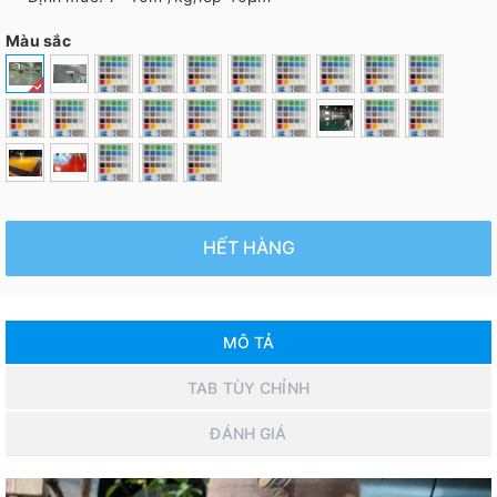
Màu sắc
HẾT HÀNG
MÔ TẢ
TAB TÙY CHỈNH
ĐÁNH GIÁ