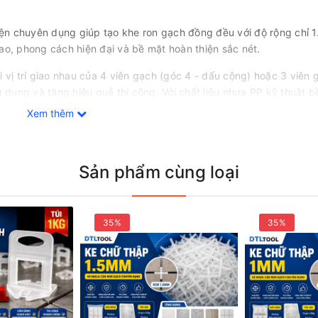
n chuyên dụng giúp tạo khe ron gạch đồng đều với độ rộng chỉ 
ao, phong cách hiện đại và bề mặt hoàn thiện sắc nét.
 vị trí giao nhau của 4 viên gạch (góc 4 - dấu cộng) hoặc 3 viên 
 dụng và tăng hiệu quả thi công. Với chất liệu nhựa PP kỹ thuật b
 đáng kể chi phí vật tư cho đội thợ và nhà thầu.
Xem thêm
Sản phẩm cùng loại
35%
35%