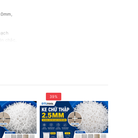
1.0mm,
gạch
ền chắc,
39%
35%