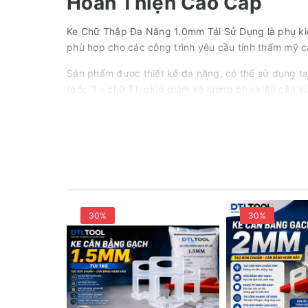
Hoàn Thiện Cao Cấp
Ke Chữ Thập Đa Năng 1.0mm Tái Sử Dụng là phụ kiệ
phù hợp cho các công trình yêu cầu tính thẩm mỹ c
Sản phẩm được thiết kế đa năng, có thể sử dụng tại
(góc 3 - chữ T), giúp giảm số lượng phụ kiện cần sử
ke có thể thu hồi và tái sử dụng nhiều lần, tiết kiệm
30%
30%