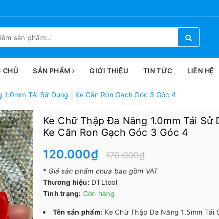
 CHỦ
SẢN PHẨM
GIỚI THIỆU
TIN TỨC
LIÊN HỆ
 1.0mm Tái Sử Dụng | Ke Căn Ron Gạch Góc 3 Góc 4
Ke Chữ Thập Đa Năng 1.0mm Tái Sử 
Ke Căn Ron Gạch Góc 3 Góc 4
120.000₫
179.000₫
*
Giá sản phẩm chưa bao gồm VAT
Thương hiệu:
DTLtool
Tình trạng:
Còn hàng
Tên sản phẩm:
Ke Chữ Thập Đa Năng 1.5mm Tái 