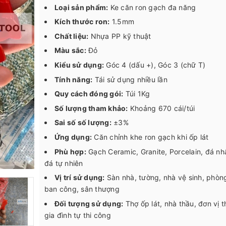
Loại sản phẩm:
Ke căn ron gạch đa năng
Kích thước ron:
1.5mm
Chất liệu:
Nhựa PP kỹ thuật
Màu sắc:
Đỏ
Kiểu sử dụng:
Góc 4 (dấu +), Góc 3 (chữ T)
Tính năng:
Tái sử dụng nhiều lần
Quy cách đóng gói:
Túi 1Kg
Số lượng tham khảo:
Khoảng 670 cái/túi
Sai số số lượng:
±3%
Ứng dụng:
Căn chỉnh khe ron gạch khi ốp lát
Phù hợp:
Gạch Ceramic, Granite, Porcelain, đá nh
đá tự nhiên
Vị trí sử dụng:
Sàn nhà, tường, nhà vệ sinh, phòn
ban công, sân thượng
Đối tượng sử dụng:
Thợ ốp lát, nhà thầu, đơn vị t
gia đình tự thi công