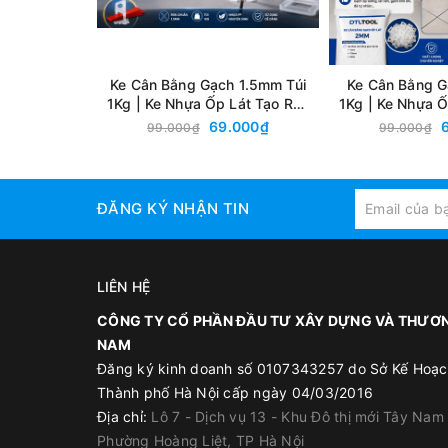
Ke Cân Bằng Gạch 1.5mm Túi
Ke Cân Bằng G
1Kg | Ke Nhựa Ốp Lát Tạo Ron
1Kg | Ke Nhựa Ố
1.5mm Chuyên Dụng
2mm Chuy
69.000₫
99.000₫
99.000₫
ĐĂNG KÝ NHẬN TIN
LIÊN HỆ
CÔNG TY CỔ PHẦN ĐẦU TƯ XÂY DỰNG VÀ THƯƠN
NAM
Đăng ký kinh doanh số 0107343257 do Sở Kế Hoạc
Thành phố Hà Nội cấp ngày 04/03/2016
Địa chỉ:
Lô 7 - Dịch vụ 13 - Khu Đô thị mới Tây Nam
Phường Hoàng Liệt, TP Hà Nội