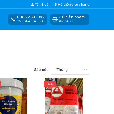
Tài khoản
Hệ thống cửa hàng
0888 789 388
(
0
) Sản phẩm
Tổng đài miễn phí
Giỏ hàng
Sắp xếp:
Thứ tự
37%