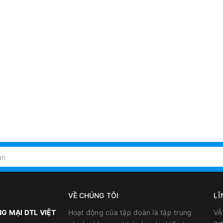
VỀ CHÚNG TÔI
LĨ
G MẠI DTL VIỆT
Hoạt động của tập đoàn là tập trung
VẬ