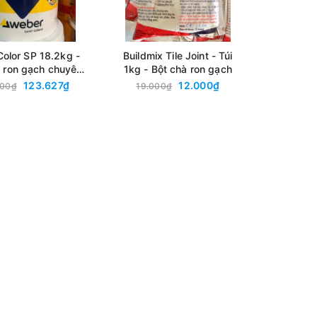
olor SP 18.2kg -
Buildmix Tile Joint - Túi
 ron gạch chuyên
1kg - Bột chà ron gạch
g cho bể bơi
123.627₫
12.000₫
000₫
19.000₫