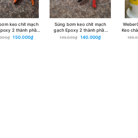
bơm keo chít mạch
Súng bơm keo chít mạch
WeberC
Epoxy 2 thành phần
gạch Epoxy 2 thành phần
Keo chà
IDTL - Bơm Saveto,
- Nhựa IDTL - Bơm
dụn
150.000₫
140.000₫
.000₫
195.000₫
165.
etex, IronX, ...
Saveto, Cetex, IronX, ...