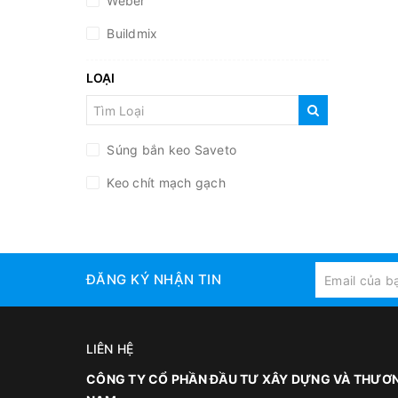
Weber
Buildmix
LOẠI
Súng bắn keo Saveto
Keo chít mạch gạch
ĐĂNG KÝ NHẬN TIN
LIÊN HỆ
CÔNG TY CỔ PHẦN ĐẦU TƯ XÂY DỰNG VÀ THƯƠN