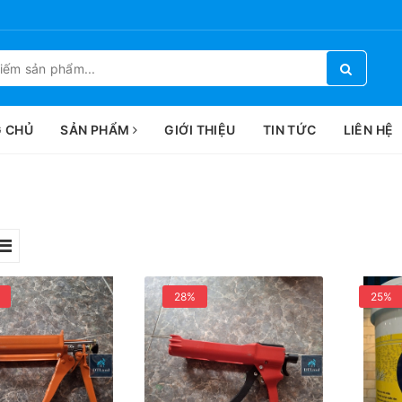
 CHỦ
SẢN PHẨM
GIỚI THIỆU
TIN TỨC
LIÊN HỆ
28%
25%