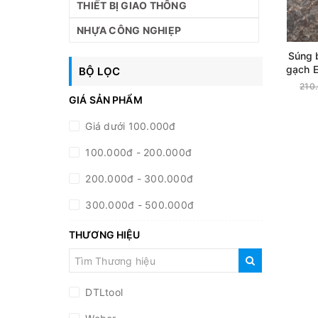
THIẾT BỊ GIAO THÔNG
NHỰA CÔNG NGHIẸP
Súng 
gạch 
BỘ LỌC
- Sắt 
210
C
GIÁ SẢN PHẨM
Giá dưới 100.000đ
100.000đ - 200.000đ
200.000đ - 300.000đ
300.000đ - 500.000đ
500.000đ - 1.000.000đ
THƯƠNG HIỆU
Giá trên 1.000.000đ
DTLtool