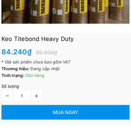
Keo Titebond Heavy Duty
84.240₫
85.800₫
*
Giá sản phẩm chưa bao gồm VAT
Thương hiệu:
Đang cập nhật
Tình trạng:
Còn hàng
Số lượng
–
+
MUA NGAY