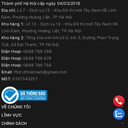
Thành phố Hà Nội cấp ngày 04/03/2016
+ Trọng lượng: ~ 3.5kg
Địa chỉ:
Lô 7 - Dịch vụ 13 - Khu Đô thị mới Tây Nam Hồ Linh
+ Điều chỉnh 5 Tốc độ
Đàm, Phường Hoàng Liệt, TP Hà Nội
Kho hàng 1:
Lô 13 - Dịch vụ 13 - Khu Đô thị mới Tây Nam Hồ
+ Chụp hút bụi có khay mài góc
Linh Đàm, Phường Hoàng Liệt, TP Hà Nội
Kho hàng 2:
Tổng kho kim khí số 3, km 3, Đường Phan Trọng
Tuệ, Xã Đại Thanh, TP Hà Nội
Điện thoại:
0888 789 388
Điện thoại:
0888 789 478
Điện thoại:
0888 789 756
Email:
Pkd.dtlvietnam@gmail.com
MST:
0107343257
VỀ CHÚNG TÔI
LĨNH VỰC
CHÍNH SÁCH