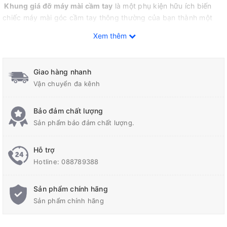
Khung giá đỡ máy mài cầm tay
là một phụ kiện hữu ích biến
chiếc máy mài góc cầm tay thông thường của bạn thành một
thiết bị cố định đa năng, tương tự như máy cắt bàn mini hoặc
Xem thêm
máy mài bàn. Mục đích chính của nó là tăng tính an toàn, độ
chính xác và khả năng ứng dụng của máy mài góc trong các
tác vụ cắt, mài đòi hỏi sự ổn định.
Giao hàng nhanh
Vận chuyển đa kênh
Ưu điểm
Bảo đảm chất lượng
Tăng độ chính xác:
Chuyển đổi từ cầm tay sang cố định giúp
Sản phẩm bảo đảm chất lượng.
thực hiện các đường cắt thẳng, đều và chính xác hơn, đặc biệt
khi cắt kim loại tấm, ống hoặc các vật liệu khác.
Hỗ trợ
An toàn hơn:
Giảm thiểu rủi ro trượt tay, văng vật liệu hoặc máy
Hotline:
088789388
mài không kiểm soát được, vì máy và vật liệu đều được cố định
chắc chắn.
Sản phẩm chính hãng
Đa năng hóa công cụ:
Biến một máy mài góc đơn thuần thành
Sản phẩm chính hãng
một máy cắt bàn, máy mài bàn, hoặc thậm chí là máy đánh
bóng cố định (tùy thuộc vào phụ kiện và cách lắp đặt).