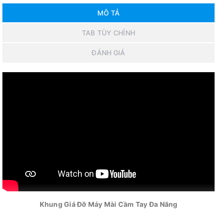
MÔ TẢ
TAB TÙY CHỈNH
ĐÁNH GIÁ
Khung Giá Đỡ Máy Mài Cầm Tay Đa Năng