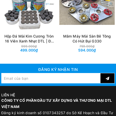
Hộp Đá Mài Kim Cương Tròn
Mâm Máy Mài Sàn Bê Tông
16 Viên Xanh Nhạt DTL | Đá
Có Hút Bụi G330
Mài Bê Tông, Bóc Sơn Epoxy
999.000₫
759.000₫
499.000₫
594.000₫
Cho Máy Mài Sàn DMS
250/350
ĐĂNG KÝ NHẬN TIN
Thông tin Máy Mài Cầm Tay Đa Năng CS 8150
+ Công suất: 5800W
+ Điện áp: 220V ~ 50Hz
LIÊN HỆ
CÔNG TY CỔ PHẦN ĐẦU TƯ XÂY DỰNG VÀ THƯƠNG MẠI DTL
+ Đường kính đĩa mài: 100 - 150mm
VIỆT NAM
+ Vòng quay: 3000 - 6000V/Phút
Đăng ký kinh doanh số 0107343257 do Sở Kế Hoạch và Đầu Tư