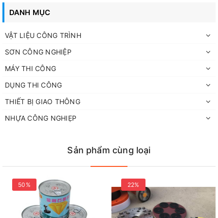
DANH MỤC
Thích hợp cho công việc lặp lại:
Khi cần cắt nhiều chi tiết giống
nhau, chân đế giúp tiết kiệm thời gian và đảm bảo độ đồng
nhất.
VẬT LIỆU CÔNG TRÌNH
SƠN CÔNG NGHIỆP
MÁY THI CÔNG
DỤNG THI CÔNG
THIẾT BỊ GIAO THÔNG
NHỰA CÔNG NGHIẸP
Sản phẩm cùng loại
50%
22%