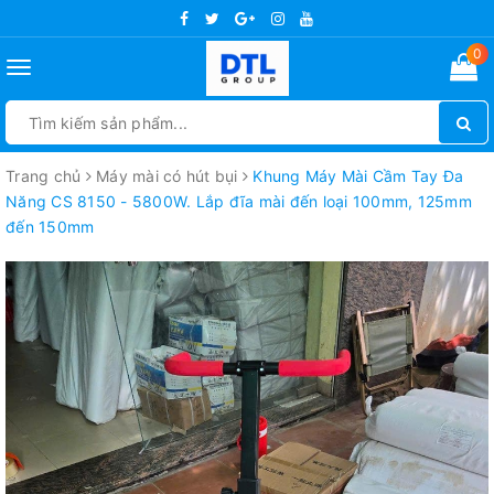
0
Toggle
navigation
Trang chủ
Máy mài có hút bụi
Khung Máy Mài Cầm Tay Đa
Năng CS 8150 - 5800W. Lắp đĩa mài đến loại 100mm, 125mm
đến 150mm