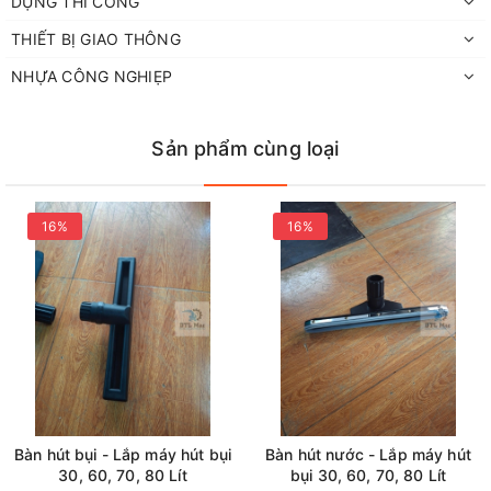
DỤNG THI CÔNG
Model máy được trang bị động cơ siêu khỏe, hoạt động bỉ với
công suất tối đa lên tới 2400W/2motor cho lực hút mạnh và lưu
THIẾT BỊ GIAO THÔNG
lượng khí 106L/S. Giúp cho máy hút bụi nhanh chóng mọi chất
NHỰA CÔNG NGHIẸP
bẩn. Nhờ hiệu quả làm sạch vượt trội mà máy hút bụi LC 702J
giúp cho các doanh nghiệp tiết kiệm được thời gian và chi phí
thuê nhân công.
Sản phẩm cùng loại
16%
16%
Bàn hút bụi - Lắp máy hút bụi
Bàn hút nước - Lắp máy hút
30, 60, 70, 80 Lít
bụi 30, 60, 70, 80 Lít