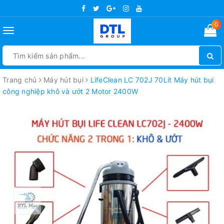
0
Toggle
navigation
Trang chủ
Máy hút bụi
LifeClean LC 702J 70Lít Máy hút bụi
công nghiệp khô và ướt 2 Motor 2400W