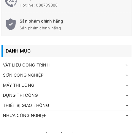
Hotline:
088789388
– Tình trạng: Hàng mới
– Chất liệu: Hợp kim Nhôm, Lưỡi Cao Su
Sản phẩm chính hãng
Sản phẩm chính hãng
Bộ bàn gạt sơn:
+ Ốp lưỡi bằng nhôm cao cấp
DANH MỤC
+ Lưỡi cao su gạt sơn rộng 7 Cm dài 61 Cm
+ Có thể tháo rời dễ dàng và thay thế lưỡi cao su bàn gạt khi
VẬT LIỆU CÔNG TRÌNH
cần thiết
SƠN CÔNG NGHIỆP
MÁY THI CÔNG
DỤNG THI CÔNG
THIẾT BỊ GIAO THÔNG
NHỰA CÔNG NGHIẸP