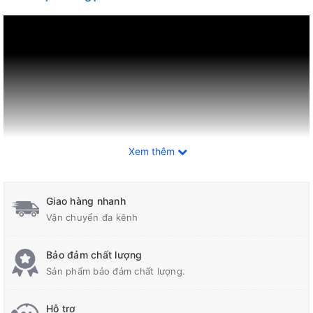
Xem thêm
Giao hàng nhanh
Vận chuyển đa kênh
Thông tin sản phẩm:
Dùng để gạt đều hỗn hợp sơn khi thi công lên trên bề mặt nền
Bảo đảm chất lượng
sân thể thao như sân tennis, cầu lông, bóng rổ hay sân thể thao
Sản phẩm bảo đảm chất lượng.
đa năng. Bàn gạt sơn này thay thế hoàn toàn các loại lô lăn,con
lăn, chổi quét sơn với hiệu quả cao.
Hỗ trợ