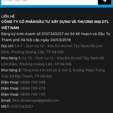
LIÊN HỆ
CÔNG TY CỔ PHẦN ĐẦU TƯ XÂY DỰNG VÀ THƯƠNG MẠI DTL
SHOP CÓ BÁN THÊM GẬY ĐỂ NỐI VÀO BÀN GẠT
VIỆT NAM
Đăng ký kinh doanh số 0107343257 do Sở Kế Hoạch và Đầu Tư
Thành phố Hà Nội cấp ngày 04/03/2016
Địa chỉ:
Lô 7 - Dịch vụ 13 - Khu Đô thị mới Tây Nam Hồ Linh
Đàm, Phường Hoàng Liệt, TP Hà Nội
Kho hàng 1:
Lô 13 - Dịch vụ 13 - Khu Đô thị mới Tây Nam Hồ
Linh Đàm, Phường Hoàng Liệt, TP Hà Nội
Kho hàng 2:
Tổng kho kim khí số 3, km 3, Đường Phan Trọng
Tuệ, Xã Đại Thanh, TP Hà Nội
Điện thoại:
0888 789 388
Điện thoại:
0888 789 478
Điện thoại:
0888 789 756
Email:
Pkd.dtlvietnam@gmail.com
MST:
0107343257