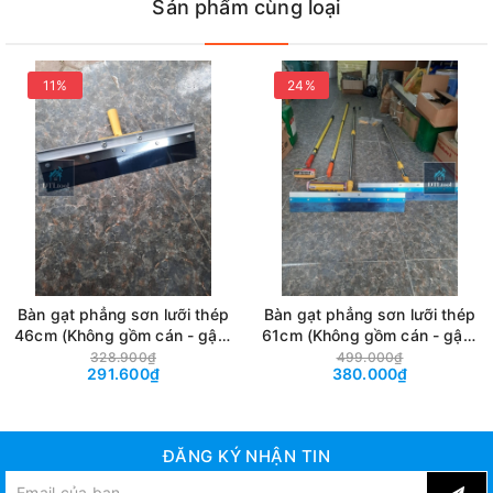
Sản phẩm cùng loại
11%
24%
Bàn gạt phẳng sơn lưỡi thép
Bàn gạt phẳng sơn lưỡi thép
46cm (Không gồm cán - gậy)
61cm (Không gồm cán - gậy)
- Dụng cụ thi công gạt sơn
- Dụng cụ thi công gạt sơn
328.900₫
499.000₫
291.600₫
380.000₫
Epoxy, Polyurethane, gạt vữa
Epoxy, Polyurethane, gạt vữa
tự san phẳng. Xoay nhiều
tự san phẳng. Xoay nhiều
góc độ và thay được lưỡi dao
góc độ và thay được lưỡi dao
dễ dàng
dễ dàng
ĐĂNG KÝ NHẬN TIN