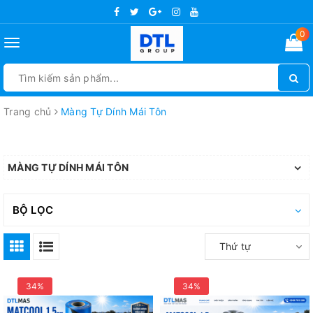
0
Toggle
navigation
Trang chủ
Màng Tự Dính Mái Tôn
MÀNG TỰ DÍNH MÁI TÔN
BỘ LỌC
Thứ tự
34%
34%