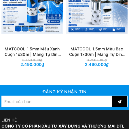
MATCOOL 1.5mm Màu Xanh
MATCOOL 1.5mm Màu Bạc
Cuộn 1x30m | Màng Tự Dính
Cuộn 1x30m | Màng Tự Dính
Phủ Nhôm Chống Dột Mái
Phủ Nhôm Chống Dột Mái
3.750.000₫
3.750.000₫
2.490.000₫
2.490.000₫
Tôn, Chống Nóng Kháng UV
Tôn, Chống Nóng Kháng UV
ĐĂNG KÝ NHẬN TIN
LIÊN HỆ
CÔNG TY CỔ PHẦN ĐẦU TƯ XÂY DỰNG VÀ THƯƠNG MẠI DTL