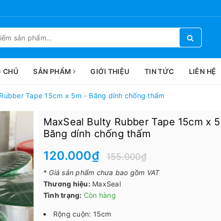
 CHỦ
SẢN PHẨM
GIỚI THIỆU
TIN TỨC
LIÊN HỆ
 Rubber Tape 15cm x 5m - Băng dính chống thấm
MaxSeal Bulty Rubber Tape 15cm x 5
Băng dính chống thấm
120.000₫
155.000₫
*
Giá sản phẩm chưa bao gồm VAT
Thương hiệu:
MaxSeal
Tình trạng:
Còn hàng
Rộng cuộn: 15cm