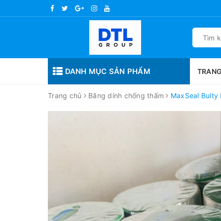
DANH MỤC SẢN PHẨM
TRANG
Trang chủ
Băng dính chống thấm
MaxSeal Bulty