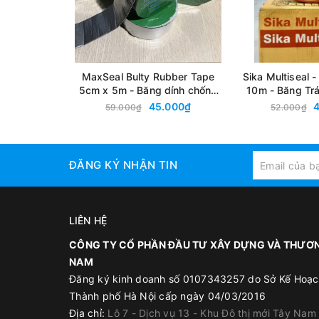
MaxSeal Bulty Rubber Tape
Sika Multiseal 
5cm x 5m - Băng dính chống
10m - Băng Tr
thấm
Thấm Bi
45.000₫
59.000₫
52.000₫
ĐĂNG KÝ NHẬN TIN
LIÊN HỆ
CÔNG TY CỔ PHẦN ĐẦU TƯ XÂY DỰNG VÀ THƯƠN
NAM
Đăng ký kinh doanh số 0107343257 do Sở Kế Hoạc
Thành phố Hà Nội cấp ngày 04/03/2016
Địa chỉ:
Lô 7 - Dịch vụ 13 - Khu Đô thị mới Tây Nam