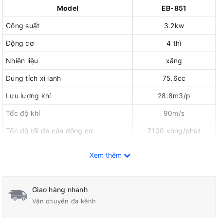
Model
EB-851
Công suất
3.2kw
Động cơ
4 thì
Nhiên liệu
xăng
Dung tích xi lanh
75.6cc
Lưu lượng khí
28.8m3/p
Tốc độ khí
90m/s
Tốc độ tối đa của động cơ
7100 vòng/phút
Tốc độ không tải
2.800v/p
Xem thêm
Dung tích bình xăng
1.9L
Dung tích dầu động cơ
220ml
Giao hàng nhanh
Chế hoà khí
Kiểu màng
Vận chuyển đa kênh