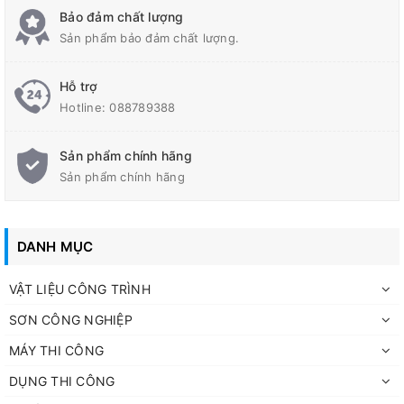
Bugi
NGK CMR6A
Bảo đảm chất lượng
Độ ồn
98 dB
Sản phẩm bảo đảm chất lượng.
Trọng lượng
9.8kg
Hỗ trợ
Hotline:
088789388
Sản phẩm chính hãng
Sản phẩm chính hãng
DANH MỤC
VẬT LIỆU CÔNG TRÌNH
SƠN CÔNG NGHIỆP
MÁY THI CÔNG
Máy thổi lá chạy xăng 4 thì NIKI PRO
DỤNG THI CÔNG
3200W EB-851 Khoác vai