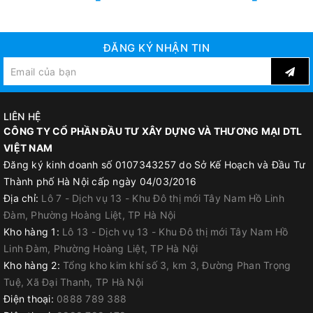
không sợ đau mỏi lưng
Máy được làm từ chất liệu chắc chắn, bền bỉ, vừa mang lại sự
hiện đại cho máy, vừa đảm bảo độ bền bỉ và tuổi thọ của máy
ĐĂNG KÝ NHẬN TIN
Ứng Dụng:
LIÊN HỆ
Máy thổi được sử dụng để vệ sinh chuồng trại, sân bãi, nóc
CÔNG TY CỔ PHẦN ĐẦU TƯ XÂY DỰNG VÀ THƯƠNG MẠI DTL
nhà…
VIỆT NAM
Máy thổi lá tại Việt Nam thường có ở các trang trại lớn và
Đăng ký kinh doanh số 0107343257 do Sở Kế Hoạch và Đầu Tư
dùng trong mục đích chuyên nghiệp chủ yếu bảo vệ rừng.
Thành phố Hà Nội cấp ngày 04/03/2016
Địa chỉ:
Lô 7 - Dịch vụ 13 - Khu Đô thị mới Tây Nam Hồ Linh
Đàm, Phường Hoàng Liệt, TP Hà Nội
Kho hàng 1:
Lô 13 - Dịch vụ 13 - Khu Đô thị mới Tây Nam Hồ
Linh Đàm, Phường Hoàng Liệt, TP Hà Nội
Kho hàng 2:
Tổng kho kim khí số 3, km 3, Đường Phan Trọng
Tuệ, Xã Đại Thanh, TP Hà Nội
Điện thoại:
0888 789 388