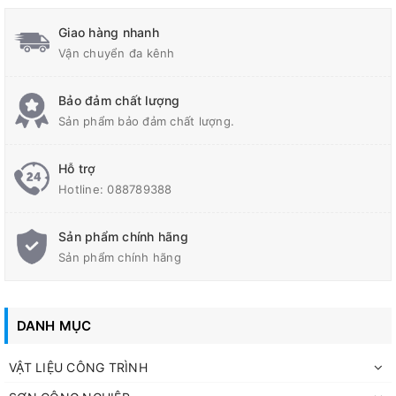
Giao hàng nhanh
Vận chuyển đa kênh
Bảo đảm chất lượng
Sản phẩm bảo đảm chất lượng.
Hỗ trợ
Hotline:
088789388
Sản phẩm chính hãng
Sản phẩm chính hãng
DANH MỤC
- Công suất và hiệu suất:
Máy uốn sắt thủy
VẬT LIỆU CÔNG TRÌNH
lực có công suất mạnh mẽ. Cho phép uốn