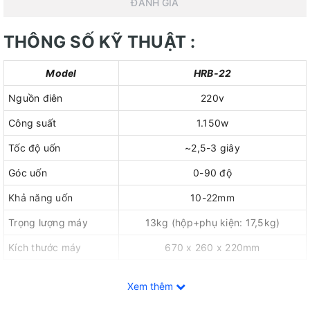
ĐÁNH GIÁ
THÔNG SỐ KỸ THUẬT :
Model
HRB-22
Nguồn điên
220v
Công suất
1.150w
Tốc độ uốn
~2,5-3 giây
Góc uốn
0-90 độ
Khả năng uốn
10-22mm
Trọng lượng máy
13kg (hộp+phụ kiện: 17,5kg)
Kích thước máy
670 x 260 x 220mm
Xem thêm