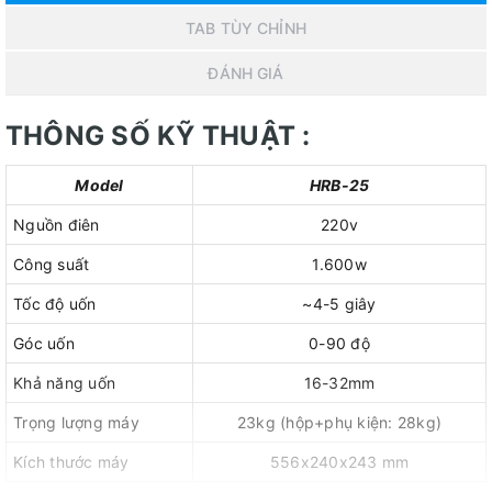
TAB TÙY CHỈNH
ĐÁNH GIÁ
THÔNG SỐ KỸ THUẬT :
Model
HRB-25
Nguồn điên
220v
Công suất
1.600w
Tốc độ uốn
~4-5 giây
Góc uốn
0-90 độ
Khả năng uốn
16-32mm
Trọng lượng máy
23kg (hộp+phụ kiện: 28kg)
Kích thước máy
556x240x243 mm