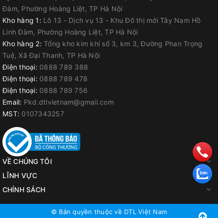
Máy hoạt động nhanh chóng và hiệu quả,
Đàm, Phường Hoàng Liệt, TP Hà Nội
giảm thời gian và công sức lao động. Nhanh
Kho hàng 1:
Lô 13 - Dịch vụ 13 - Khu Đô thị mới Tây Nam Hồ
hơn so với các phương pháp uốn sắt thủ
Linh Đàm, Phường Hoàng Liệt, TP Hà Nội
công truyền thống.
Kho hàng 2:
Tổng kho kim khí số 3, km 3, Đường Phan Trọng
Tuệ, Xã Đại Thanh, TP Hà Nội
Điện thoại:
0888 789 388
- Đa dạng ứng dụng:
Máy uốn sắt thủy lực có
Điện thoại:
0888 789 478
thể được sử dụng trong nhiều ngành công
Điện thoại:
0888 789 756
nghiệp khác nhau như xây dựng. Sản xuất
Email:
Pkd.dtlvietnam@gmail.com
kim loại, cơ khí, gia công máy móc và nhiều
MST:
0107343257
ứng dụng khác. Nó có khả năng làm việc với
nhiều loại vật liệu như sắt, thép, nhôm và
đồng.
VỀ CHÚNG TÔI
LĨNH VỰC
CHÍNH SÁCH
© Bản quyền thuộc về
DTL Việt Nam