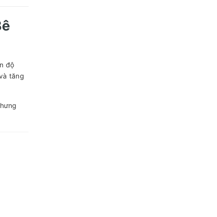
Bê
n độ
và tăng
nhưng