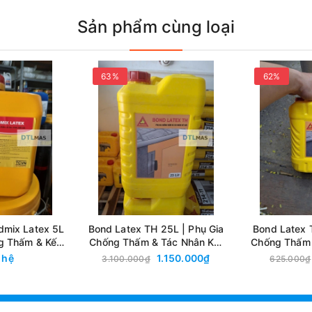
Sản phẩm cùng loại
63%
62%
i công thực tế
dmix Latex 5L
Bond Latex TH 25L | Phụ Gia
Bond Latex 
g Thấm & Kết
Chống Thấm & Tác Nhân Kết
Chống Thấm 
 Tông
Nối
 hệ
1.150.000₫
3.100.000₫
625.000₫