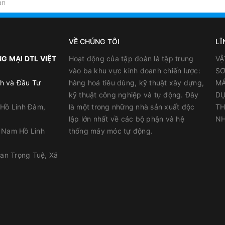
VỀ CHÚNG TÔI
LĨ
G MẠI DTL VIỆT
Hoạt động của tập đoàn là tập trung
VẬ
vào ba khu vực kinh doanh chiến lược:
SƠ
h và Đầu Tư
hàng hoá tiêu dùng, kỹ thuật xây dựng,
MÁ
kỹ thuật công nghiệp và tự động. Đây
DỤ
 Hồ Linh Đàm,
là một trong những nhà sản xuất độc
TH
lập lớn nhất về các bộ phận và hệ
NH
y Nam Hồ Linh
thống máy móc tự động.
han Trọng Tuệ, Xã
 măng