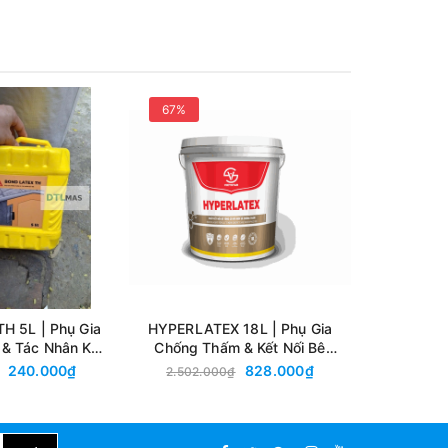
67%
65%
TH 5L | Phụ Gia
HYPERLATEX 18L | Phụ Gia
HYPERLAT
& Tác Nhân Kết
Chống Thấm & Kết Nối Bê
Chống Th
Nối
Tông
240.000₫
828.000₫
2.502.000₫
695.00