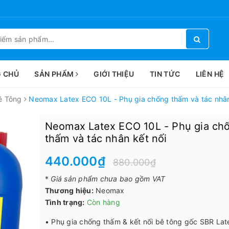
 CHỦ
SẢN PHẨM
GIỚI THIỆU
TIN TỨC
LIÊN HỆ
ê Tông
Neomax Latex ECO 10L - Phụ gia chống thấm và tác nhân
Neomax Latex ECO 10L - Phụ gia ch
thấm và tác nhân kết nối
440.000₫
880.000₫
*
Giá sản phẩm chưa bao gồm VAT
Thương hiệu:
Neomax
Tình trạng:
Còn hàng
• Phụ gia chống thấm & kết nối bê tông gốc SBR Lat