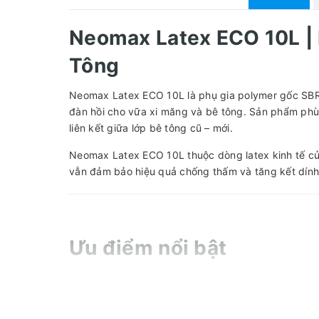
Neomax Latex ECO 10L | 
Tông
Neomax Latex ECO 10L là phụ gia polymer gốc SBR
đàn hồi cho vữa xi măng và bê tông. Sản phẩm ph
liên kết giữa lớp bê tông cũ – mới.
Neomax Latex ECO 10L thuộc dòng latex kinh tế của
vẫn đảm bảo hiệu quả chống thấm và tăng kết dính
Ưu điểm nổi bật
Tăng độ bám dính giữa bê tông cũ và mới
Giảm thấm nước cho vữa xi măng
Hạn chế nứt co ngót và tách nước