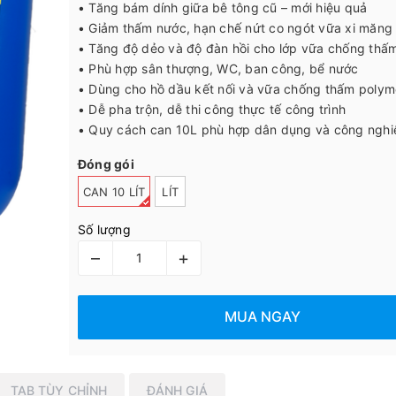
• Tăng bám dính giữa bê tông cũ – mới hiệu quả
• Giảm thấm nước, hạn chế nứt co ngót vữa xi măng
• Tăng độ dẻo và độ đàn hồi cho lớp vữa chống thấ
• Phù hợp sân thượng, WC, ban công, bể nước
• Dùng cho hồ dầu kết nối và vữa chống thấm polym
• Dễ pha trộn, dễ thi công thực tế công trình
• Quy cách can 10L phù hợp dân dụng và công nghi
Đóng gói
CAN 10 LÍT
LÍT
Số lượng
–
+
MUA NGAY
TAB TÙY CHỈNH
ĐÁNH GIÁ