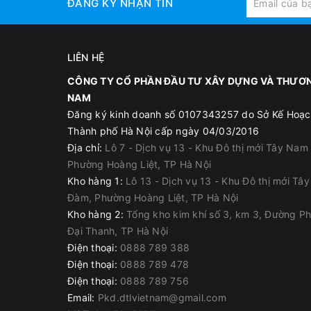
ĐĂNG KÝ NHẬN TIN
Vữa sửa chữa bê tông
Tăng bám dính lớp tô trát
Gia cường lớp cán nền xi măng
LIÊN HỆ
CÔNG TY CỔ PHẦN ĐẦU TƯ XÂY DỰNG VÀ THƯƠN
NAM
Đăng ký kinh doanh số 0107343257 do Sở Kế Hoạc
Thông tin sản phẩm
Thành phố Hà Nội cấp ngày 04/03/2016
Địa chỉ:
Lô 7 - Dịch vụ 13 - Khu Đô thị mới Tây Nam
Tên sản phẩm: Neomax Latex ECO 10L
Phường Hoàng Liệt, TP Hà Nội
Loại: Phụ gia chống thấm & kết nối bê tông
Kho hàng 1:
Lô 13 - Dịch vụ 13 - Khu Đô thị mới Tâ
Đàm, Phường Hoàng Liệt, TP Hà Nội
Gốc vật liệu: Polymer SBR Latex
Kho hàng 2:
Tổng kho kim khí số 3, km 3, Đường P
Trạng thái: Dạng lỏng màu trắng sữa
Đại Thanh, TP Hà Nội
Quy cách: Can 10 lít
Điện thoại:
0888 789 388
Ứng dụng: Chống thấm và tăng kết dính vữa xi
Điện thoại:
0888 789 478
Phù hợp: Dân dụng và công nghiệp nhẹ
Điện thoại:
0888 789 756
Email:
Pkd.dtlvietnam@gmail.com