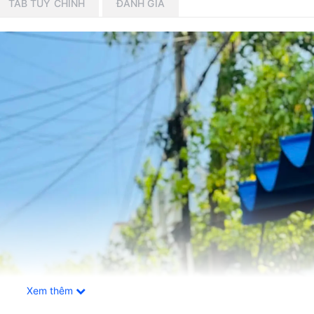
TAB TÙY CHỈNH
ĐÁNH GIÁ
Xem thêm