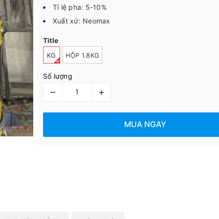
Tỉ lệ pha: 5-10%
Xuất xứ: Neomax
Title
KG
HỘP 1.8KG
Số lượng
–
+
MUA NGAY