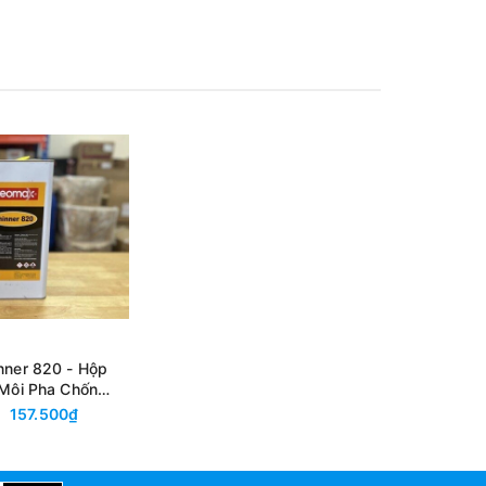
nner 820 - Hộp
 Môi Pha Chống
yurethane, Tăng
157.500₫
m Dính