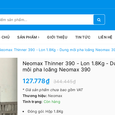
 CHỦ
SẢN PHẨM
GIỚI THIỆU
TIN TỨC
LIÊN HỆ
Neomax Thinner 390 - Lon 1.8Kg - Dung môi pha loãng Neomax 3
Neomax Thinner 390 - Lon 1.8Kg - D
môi pha loãng Neomax 390
127.778₫
344.445₫
*
Giá sản phẩm chưa bao gồm VAT
Thương hiệu:
Neomax
Tình trạng:
Còn hàng
Đóng gói: Hộp 1.8Kg