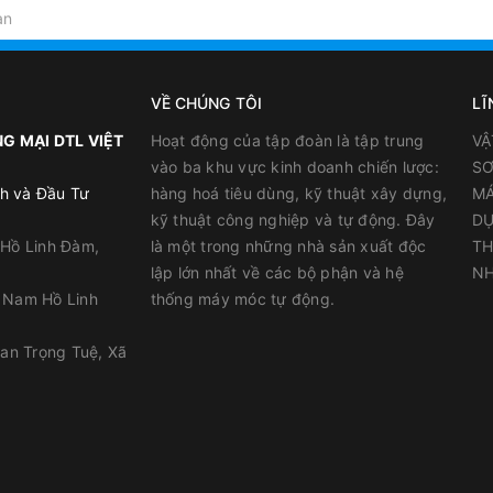
VỀ CHÚNG TÔI
LĨ
G MẠI DTL VIỆT
Hoạt động của tập đoàn là tập trung
VẬ
vào ba khu vực kinh doanh chiến lược:
SƠ
h và Đầu Tư
hàng hoá tiêu dùng, kỹ thuật xây dựng,
MÁ
kỹ thuật công nghiệp và tự động. Đây
DỤ
 Hồ Linh Đàm,
là một trong những nhà sản xuất độc
TH
lập lớn nhất về các bộ phận và hệ
NH
y Nam Hồ Linh
thống máy móc tự động.
Neomax 390 khi thi công chống thấm.
han Trọng Tuệ, Xã
ặc bàn gạt chuyên dụng;
 công lớp phủ
Neomax® 390
khuyến nghị từ 1.0 ÷ 1.5 kg/m
, chia 
2
2