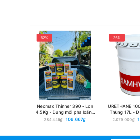
62%
26%
Neomax Thinner 390 - Lon
URETHANE 100
4.5Kg - Dung môi pha loãng
Thùng 17L - D
Neomax 390
Chống Thấm
106.667₫
284.445₫
2.079.000₫