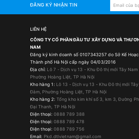
ĐĂNG KÝ NHẬN TIN
LIÊN HỆ
CÔNG TY CỔ PHẦN ĐẦU TƯ XÂY DỰNG VÀ THƯƠN
NAM
Đăng ký kinh doanh số 0107343257 do Sở Kế Hoạc
Thành phố Hà Nội cấp ngày 04/03/2016
Địa chỉ:
Lô 7 - Dịch vụ 13 - Khu Đô thị mới Tây Nam
Phường Hoàng Liệt, TP Hà Nội
Kho hàng 1:
Lô 13 - Dịch vụ 13 - Khu Đô thị mới Tâ
Đàm, Phường Hoàng Liệt, TP Hà Nội
Neomax Thinner 390
được sử dụng để pha loãng 
Kho hàng 2:
Tổng kho kim khí số 3, km 3, Đường P
Đại Thanh, TP Hà Nội
THI CÔNG NEOMAX 390
Điện thoại:
0888 789 388
Thi công
Neomax® 390
bằng con lăn, chổi quét ho
Điện thoại:
0888 789 478
Trong trường hợp thông thường, tổng định mức thi
Điện thoại:
0888 789 756
lớp;
Email:
Pkd.dtlvietnam@gmail.com