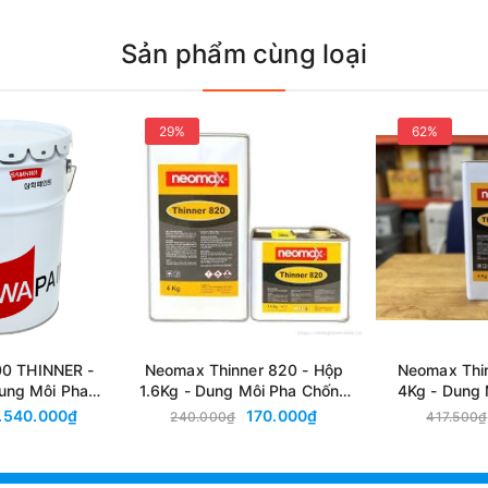
Sản phẩm cùng loại
29%
62%
0 THINNER -
Neomax Thinner 820 - Hộp
Neomax Thi
ung Môi Pha
1.6Kg - Dung Môi Pha Chống
4Kg - Dung
 Urethane
Thấm Gốc Polyurethane, Tăng
Thấm Gốc Pol
1.540.000₫
170.000₫
240.000₫
417.500₫
Bám Dính
Bá