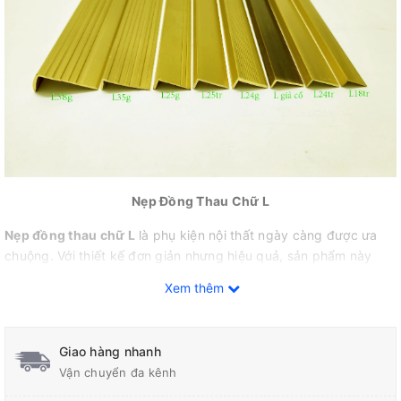
Nẹp Đồng Thau Chữ L
Nẹp đồng thau chữ L
là phụ kiện nội thất ngày càng được ưa
chuộng. Với thiết kế đơn giản nhưng hiệu quả, sản phẩm này
được ứng dụng rộng rãi trong nhiều công trình nội, ngoại thất
Xem thêm
như lát sàn gỗ, sàn nhựa, ốp tường, và cầu thang.
Giao hàng nhanh
Công Dụng
Vận chuyển đa kênh
Kết thúc và che phủ:
Nẹp chữ L đóng vai trò là vật liệu kết thúc