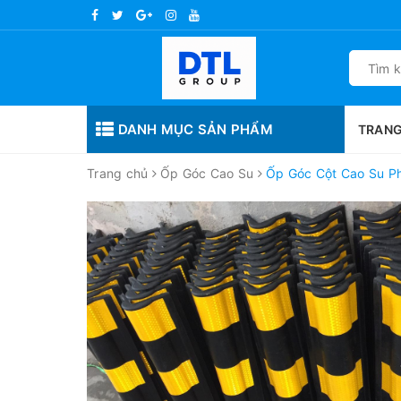
DANH MỤC SẢN PHẨM
TRANG
Trang chủ
Ốp Góc Cao Su
Ốp Góc Cột Cao Su P