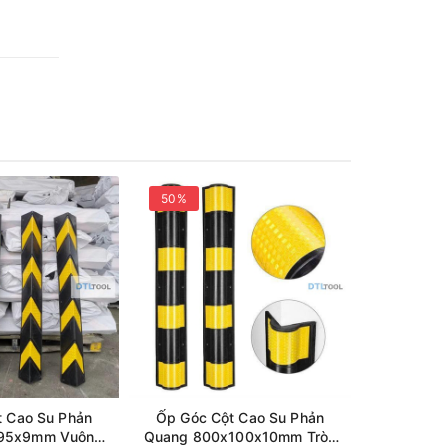
50%
32%
t Cao Su Phản
Ốp Góc Cột Cao Su Phản
Ốp Góc 
95x9mm Vuông
Quang 800x100x10mm Tròn
Quang 98