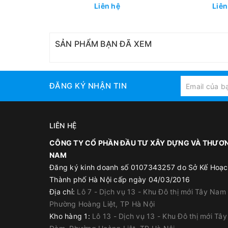
Phản Quang ADTL | Bảo Vệ
ADTL | Bảo Vệ 
Liên hệ
Liên
Cột Thép H, I Nhà Xưởng &
Tường, Tầng Hầ
Kho Hàng
SẢN PHẨM BẠN ĐÃ XEM
ĐĂNG KÝ NHẬN TIN
LIÊN HỆ
CÔNG TY CỔ PHẦN ĐẦU TƯ XÂY DỰNG VÀ THƯƠN
NAM
Đăng ký kinh doanh số 0107343257 do Sở Kế Hoạc
Thành phố Hà Nội cấp ngày 04/03/2016
Địa chỉ:
Lô 7 - Dịch vụ 13 - Khu Đô thị mới Tây Nam
Phường Hoàng Liệt, TP Hà Nội
Kho hàng 1:
Lô 13 - Dịch vụ 13 - Khu Đô thị mới Tâ