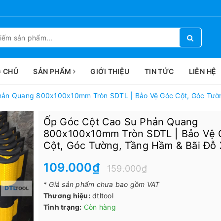
 CHỦ
SẢN PHẨM
GIỚI THIỆU
TIN TỨC
LIÊN HỆ
hản Quang 800x100x10mm Tròn SDTL | Bảo Vệ Góc Cột, Góc Tườn
Ốp Góc Cột Cao Su Phản Quang
800x100x10mm Tròn SDTL | Bảo Vệ 
Cột, Góc Tường, Tầng Hầm & Bãi Đỗ 
109.000₫
159.000₫
*
Giá sản phẩm chưa bao gồm VAT
Thương hiệu:
dtltool
Tình trạng:
Còn hàng