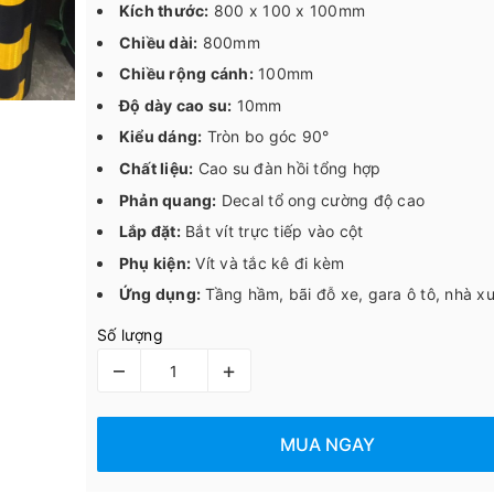
Kích thước:
800 x 100 x 100mm
Chiều dài:
800mm
Chiều rộng cánh:
100mm
Độ dày cao su:
10mm
Kiểu dáng:
Tròn bo góc 90°
Chất liệu:
Cao su đàn hồi tổng hợp
Phản quang:
Decal tổ ong cường độ cao
Lắp đặt:
Bắt vít trực tiếp vào cột
Phụ kiện:
Vít và tắc kê đi kèm
Ứng dụng:
Tầng hầm, bãi đỗ xe, gara ô tô, nhà x
Số lượng
–
+
MUA NGAY