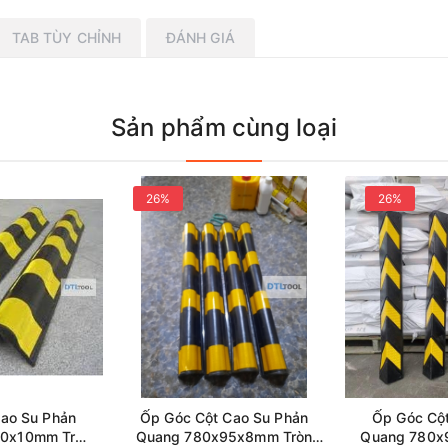
TAB TÙY CHỈNH
ĐÁNH GIÁ
Sản phẩm cùng loại
26%
26%
ao Su Phản
Ốp Góc Cột Cao Su Phản
Ốp Góc Cộ
00x10mm Tròn
Quang 780x95x8mm Tròn
Quang 780x