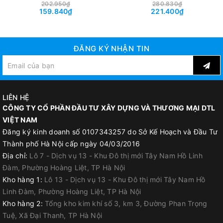
trọng 600Kg - Đen -
trọng 800Kg - Xanh dương -
202.950₫
280.830₫
159.840₫
221.400₫
BPG100.060.OP04-3
BPG100.060.OP04-2
ĐĂNG KÝ NHẬN TIN
LIÊN HỆ
CÔNG TY CỔ PHẦN ĐẦU TƯ XÂY DỰNG VÀ THƯƠNG MẠI DTL
VIỆT NAM
Đăng ký kinh doanh số 0107343257 do Sở Kế Hoạch và Đầu Tư
Thành phố Hà Nội cấp ngày 04/03/2016
Địa chỉ:
Lô 7 - Dịch vụ 13 - Khu Đô thị mới Tây Nam Hồ Linh
Đàm, Phường Hoàng Liệt, TP Hà Nội
Kho hàng 1:
Lô 13 - Dịch vụ 13 - Khu Đô thị mới Tây Nam Hồ
Linh Đàm, Phường Hoàng Liệt, TP Hà Nội
Kho hàng 2:
Tổng kho kim khí số 3, km 3, Đường Phan Trọng
Tuệ, Xã Đại Thanh, TP Hà Nội