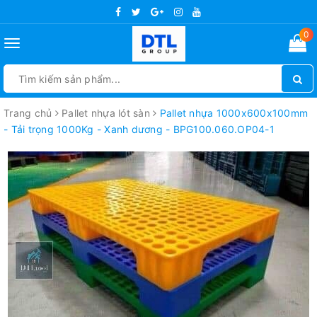
0
Toggle
navigation
Trang chủ
Pallet nhựa lót sàn
Pallet nhựa 1000x600x100mm
- Tải trọng 1000Kg - Xanh dương - BPG100.060.OP04-1