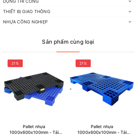
DỤNG THI CÔNG
- Trọng lượng: 5.0kg ±5%
THIẾT BỊ GIAO THÔNG
NHỰA CÔNG NGHIẸP
- Tải trọng tĩnh: 1,000kg
- Chất liệu: HDPE nguyên sinh
Sản phẩm cùng loại
- Màu sắc: Xanh dương
21%
21%
Ưu điểm khi sử dụng pallet
nhựa
Pallet nhựa
Pallet nhựa
1000x600x100mm - Tải
1000x600x100mm - Tải