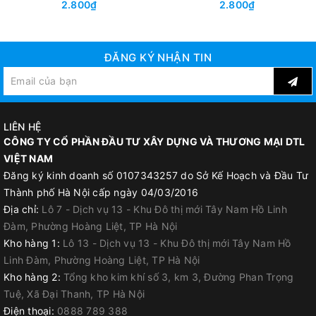
2.800₫
2.800₫
ĐĂNG KÝ NHẬN TIN
LIÊN HỆ
CÔNG TY CỔ PHẦN ĐẦU TƯ XÂY DỰNG VÀ THƯƠNG MẠI DTL
VIỆT NAM
Đăng ký kinh doanh số 0107343257 do Sở Kế Hoạch và Đầu Tư
Thành phố Hà Nội cấp ngày 04/03/2016
Địa chỉ:
Lô 7 - Dịch vụ 13 - Khu Đô thị mới Tây Nam Hồ Linh
Đàm, Phường Hoàng Liệt, TP Hà Nội
Kho hàng 1:
Lô 13 - Dịch vụ 13 - Khu Đô thị mới Tây Nam Hồ
Linh Đàm, Phường Hoàng Liệt, TP Hà Nội
Kho hàng 2:
Tổng kho kim khí số 3, km 3, Đường Phan Trọng
Tuệ, Xã Đại Thanh, TP Hà Nội
Điện thoại:
0888 789 388