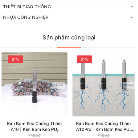
THIẾT BỊ GIAO THÔNG
NHỰA CÔNG NGHIẸP
Sản phẩm cùng loại
61%
61%
Kim Bơm Keo Chống Thấm
Kim Bơm Keo Chống Thấm
A10 | Kim Bơm Keo PU,
A10Pro | Kim Bơm Keo PU,
Epoxy Xử Lý Nứt Bê Tông
Epoxy Xử Lý Nứt Bê Tông
7.100₫
7.100₫