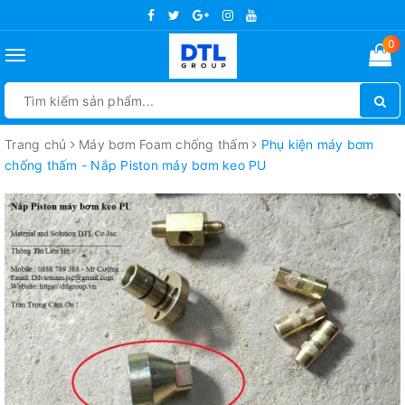
0
Toggle
navigation
Trang chủ
Máy bơm Foam chống thấm
Phụ kiện máy bơm
chống thấm - Nắp Piston máy bơm keo PU