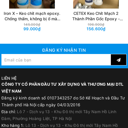
Iron X – Keo chít mạch epoxy.
CETEX Keo Chít Mạch 2
Chống thấm, không bị ố màu
Thành Phần Gốc Epoxy -
- Tuýp 400ml + Vòi bơm
Tuýp 400ml + Vòi Bơm
145.000₫
196.900₫
99.000₫
156.600₫
ĐĂNG KÝ NHẬN TIN
LIÊN HỆ
CÔNG TY CỔ PHẦN ĐẦU TƯ XÂY DỰNG VÀ THƯƠNG MẠI DTL
VIỆT NAM
Đăng ký kinh doanh số 0107343257 do Sở Kế Hoạch và Đầu Tư
Thành phố Hà Nội cấp ngày 04/03/2016
Địa chỉ:
Lô 7 - Dịch vụ 13 - Khu Đô thị mới Tây Nam Hồ Linh
Đàm, Phường Hoàng Liệt, TP Hà Nội
Kho hàng 1:
Lô 13 - Dịch vụ 13 - Khu Đô thị mới Tây Nam Hồ