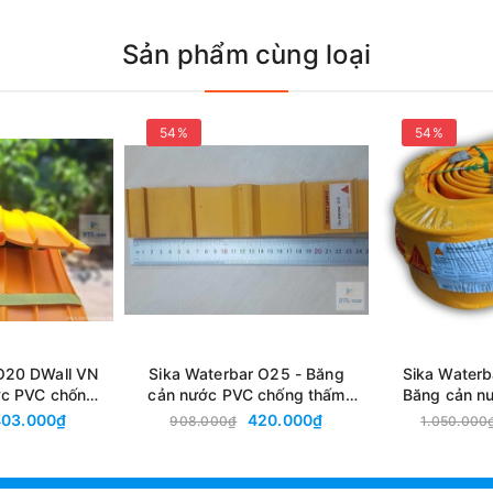
Sản phẩm cùng loại
ng cản nước PVC dạng V
54%
54%
erbars V25 Eco
Chống Thấm Mạ
lorua
chịu nhiệt, đàn hồi, Sản phẩm được thiết kế để chặn nước t
O20 DWall VN
Sika Waterbar O25 - Băng
Sika Waterb
ớc PVC chống
cản nước PVC chống thấm
Băng cản n
o khe co giãn,
đàn hồi cho khe co giãn,
thấm đàn hồi 
403.000₫
420.000₫
908.000₫
1.050.000
 bê tông
mạch ngừng bê tông
mạch ng