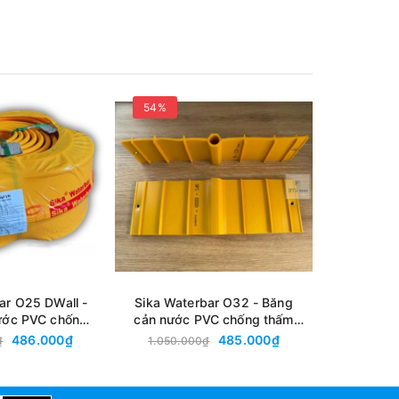
54%
50%
ch
hấm qua
ar O25 DWall -
Sika Waterbar O32 - Băng
Sika Wat
ước PVC chống
cản nước PVC chống thấm
cản nước
cho khe co giãn,
đàn hồi
486.000₫
485.000₫
₫
1.050.000₫
340.0
ừng bê tông