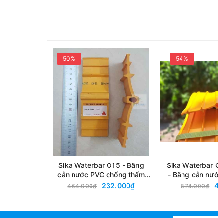
Bă
50%
54%
Băng Cản Nước Sika Wat
Ngừng
Sika Waterbars “loại V” được chế tạo từ Poly vinyl c
mạch ngừng trong kết cấu bê tông.
Sika Waterbar O15 - Băng
Sika Waterbar 
cản nước PVC chống thấm
- Băng cản nư
đàn hồi cho khe co giãn,
thấm đàn hồi ch
232.000₫
464.000₫
874.000₫
mạch ngừng bê tông
mạch ngừng