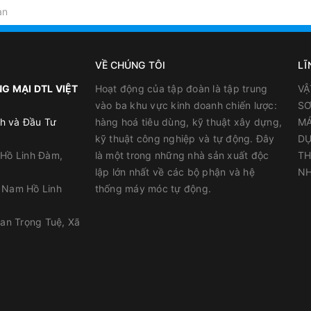
VỀ CHÚNG TÔI
LĨ
G MẠI DTL VIỆT
Hoạt động của tập đoàn là tập trung
VẬ
vào ba khu vực kinh doanh chiến lược:
SƠ
h và Đầu Tư
hàng hoá tiêu dùng, kỹ thuật xây dựng,
MÁ
kỹ thuật công nghiệp và tự động. Đây
DỤ
 Hồ Linh Đàm,
là một trong những nhà sản xuất độc
TH
lập lớn nhất về các bộ phận và hệ
NH
y Nam Hồ Linh
thống máy móc tự động.
han Trọng Tuệ, Xã