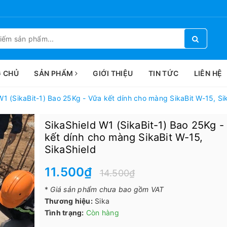
 CHỦ
SẢN PHẨM
GIỚI THIỆU
TIN TỨC
LIÊN HỆ
W1 (SikaBit-1) Bao 25Kg - Vữa kết dính cho màng SikaBit W-15, Si
SikaShield W1 (SikaBit-1) Bao 25Kg -
kết dính cho màng SikaBit W-15,
SikaShield
11.500₫
14.500₫
*
Giá sản phẩm chưa bao gồm VAT
Thương hiệu:
Sika
Tình trạng:
Còn hàng