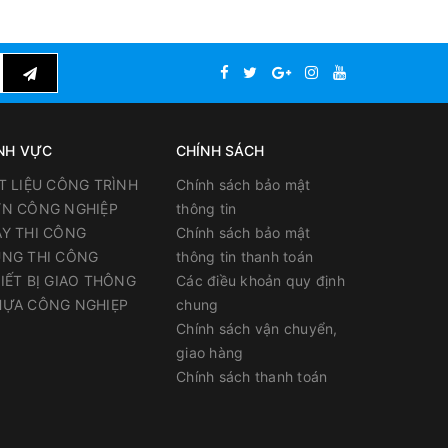
Italia
dựng:
NH VỰC
CHÍNH SÁCH
T LIỆU CÔNG TRÌNH
Chính sách bảo mật
ể sử
N CÔNG NGHIỆP
thông tin
Y THI CÔNG
Chính sách bảo mật
 điều
NG THI CÔNG
thông tin thanh toán
IẾT BỊ GIAO THÔNG
Các điều khoản quy định
5, giúp
ỰA CÔNG NGHIẸP
chung
Chính sách vận chuyển,
ho màng
giao hàng
Chính sách thanh toán