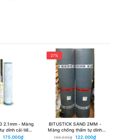
27%
25%
tên tuổi
hống
xây
50 2.1mm - Màng
BITUSTICK SAND 2MM -
Bitustick
ự dính cải tiến
Màng chống thấm tự dính
chống thấ
ờng Polyester
2mm, mặt cát, nhập khẩu
p
175.000₫
122.000₫
166.000₫
219.0