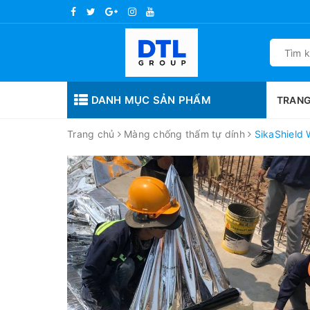
DANH MỤC SẢN PHẨM
TRANG
Trang chủ
Màng chống thấm tự dính
SikaShield 