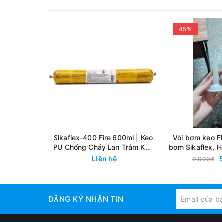
45%
Sikaflex-400 Fire 600ml | Keo
Vòi bơm keo Fl
PU Chống Cháy Lan Trám Khe
bơm Sikaflex, H
Ngăn Cháy 4 Giờ
Keo Silicone 
Liên hệ
9.900₫
ĐĂNG KÝ NHẬN TIN