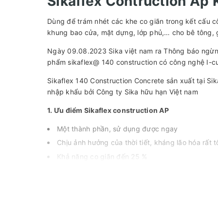
Sikaflex Contruction Ap
Dùng để trám nhét các khe co giãn trong kết cấu c
khung bao cửa, mặt dựng, lớp phủ,… cho bê tông, g
Ngày 09.08.2023 Sika việt nam ra Thông báo ngừng
phẩm sikaflex@ 140 construction có công nghệ I-c
Sikaflex 140 Construction Concrete sản xuất tại S
nhập khẩu bởi Công ty Sika hữu hạn Việt nam
1. Ưu điểm Sikaflex construction AP
Một thành phần, sử dụng được ngay
Chịu ảnh hưởng của thời tiết, kháng lão hóa rất t
Khả năng co giãn đến 25 %
Bám dính rất tốt với nhiều loại bề mặt
Rất dễ thi công
Kháng lực xé rất tốt
Chứng nhận: Theo tiêu chuẩn ISO 11600 ( Loại 