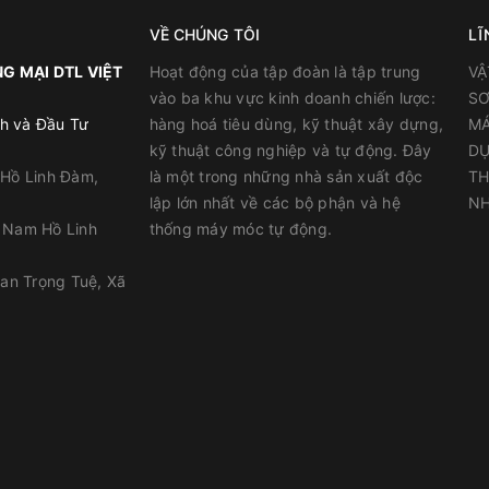
VỀ CHÚNG TÔI
LĨ
G MẠI DTL VIỆT
Hoạt động của tập đoàn là tập trung
VẬ
vào ba khu vực kinh doanh chiến lược:
SƠ
rám khe đàn hồi:
h và Đầu Tư
hàng hoá tiêu dùng, kỹ thuật xây dựng,
MÁ
kỹ thuật công nghiệp và tự động. Đây
DỤ
 Hồ Linh Đàm,
là một trong những nhà sản xuất độc
TH
lập lớn nhất về các bộ phận và hệ
NH
ráo, thoáng mát ở nhiệt độ từ 10
C – 25
C, không bị ánh sáng mặt t
o
o
y Nam Hồ Linh
thống máy móc tự động.
han Trọng Tuệ, Xã