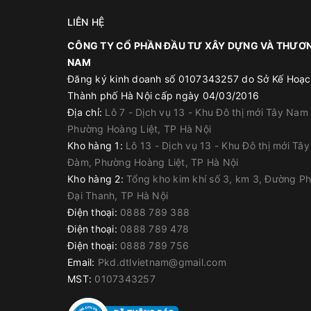
LIÊN HỆ
CÔNG TY CỔ PHẦN ĐẦU TƯ XÂY DỰNG VÀ THƯƠN
NAM
2. Thông tin sản phẩm chất t
Đăng ký kinh doanh số 0107343257 do Sở Kế Hoạc
Thành phố Hà Nội cấp ngày 04/03/2016
Dạng/ Màu: Trắng, xám bê tông, đen , be
Địa chỉ:
Lô 7 - Dịch vụ 13 - Khu Đô thị mới Tây Nam
Đóng gói: 600ml/ Tuýp và 20 Tuýp/Thùng
Phường Hoàng Liệt, TP Hà Nội
Điều kiện lưu trữ: bảo quản trong điều kiện khô 
Kho hàng 1:
Lô 13 - Dịch vụ 13 - Khu Đô thị mới Tâ
trực tiếp
Đàm, Phường Hoàng Liệt, TP Hà Nội
Thời hạn sử dụng: 12 tháng kể từ ngày sản xuất
Kho hàng 2:
Tổng kho kim khí số 3, km 3, Đường P
Đại Thanh, TP Hà Nội
Điện thoại:
0888 789 388
Điện thoại:
0888 789 478
Điện thoại:
0888 789 756
Email:
Pkd.dtlvietnam@gmail.com
MST:
0107343257