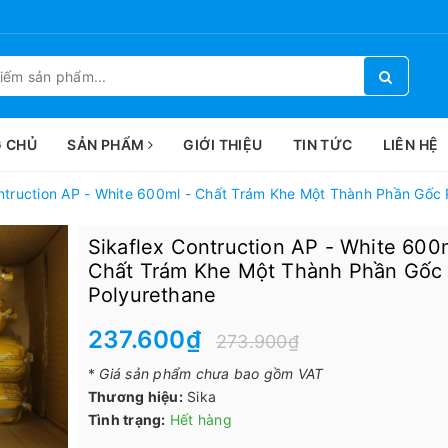
 CHỦ
SẢN PHẨM
GIỚI THIỆU
TIN TỨC
LIÊN HỆ
ntruction AP - White 600ml - Chất Trám Khe Một Thành Phần Gốc 
Sikaflex Contruction AP - White 600
Chất Trám Khe Một Thành Phần Gốc
Polyurethane
237.600₫
273.900₫
*
Giá sản phẩm chưa bao gồm VAT
Thương hiệu:
Sika
Tình trạng:
Hết hàng