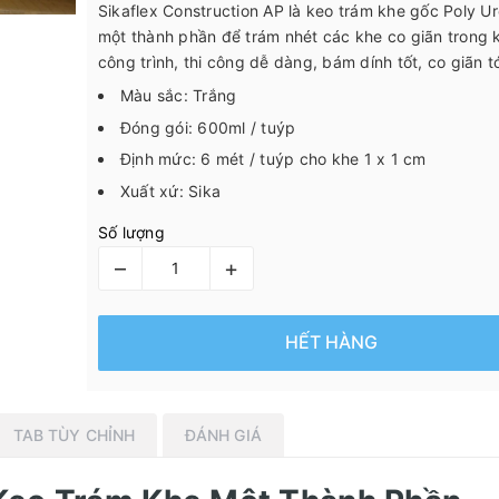
Sikaflex Construction AP là keo trám khe gốc Poly U
một thành phần để trám nhét các khe co giãn trong 
công trình, thi công dễ dàng, bám dính tốt, co giãn t
Màu sắc: Trắng
Đóng gói: 600ml / tuýp
Định mức: 6 mét / tuýp cho khe 1 x 1 cm
Xuất xứ: Sika
Số lượng
–
+
HẾT HÀNG
TAB TÙY CHỈNH
ĐÁNH GIÁ