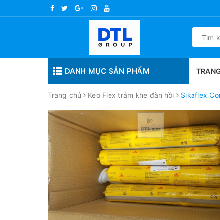
DANH MỤC SẢN PHẨM
TRANG
Trang chủ
Keo Flex trám khe đàn hồi
Sikaflex Co