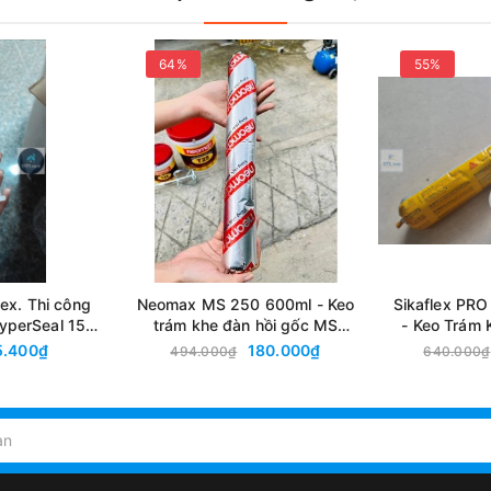
64%
55%
ex. Thi công
Neomax MS 250 600ml - Keo
Sikaflex PRO
yperSeal 150,
trám khe đàn hồi gốc MS
- Keo Trám
Dow Corning
Polymer
Chất Đàn Hồ
5.400₫
180.000₫
494.000₫
640.000₫
thay thế ch
3WF t