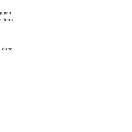
 quanh
ây dựng.
à được