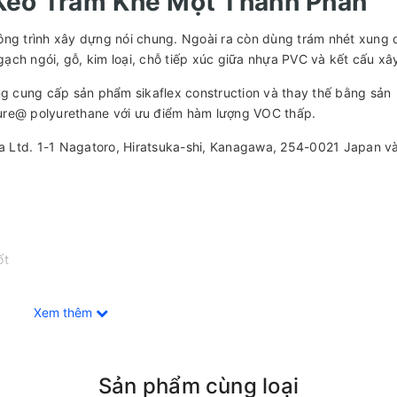
 Keo Trám Khe Một Thành Phần
ông trình xây dựng nói chung. Ngoài ra còn dùng trám nhét xung
ạch ngói, gỗ, kim loại, chỗ tiếp xúc giữa nhựa PVC và kết cấu x
 cung cấp sản phẩm sikaflex construction và thay thế bằng sản
ure@ polyurethane với ưu điểm hàm lượng VOC thấp.
ika Ltd. 1-1 Nagatoro, Hiratsuka-shi, Kanagawa, 254-0021 Japan v
ốt
Xem thêm
Sản phẩm cùng loại
F, tiêu chuẩn 25HM/20LM).