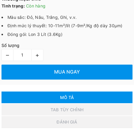
Tình trạng:
Còn hàng
Màu sắc: Đỏ, Nâu, Trắng, Ghi, v.v.
Định mức lý thuyết:
10-11m²/lít (7-9m²/Kg độ dày 30µm)
Đóng gói: Lon 3 Lít (3.6Kg)
Số lượng
–
+
MUA NGAY
MÔ TẢ
TAB TÙY CHỈNH
ĐÁNH GIÁ