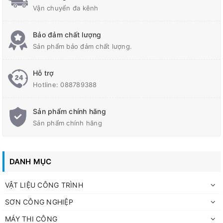
đều là sử dụng ngay. Thời gian khô nhanh, đẩy nhanh tiến độ
Vận chuyển đa kênh
công trình.
2. THÔNG SỐ KỸ THUẬT (TECHNICAL DATA)
Bảo đảm chất lượng
Sản phẩm bảo đảm chất lượng.
Chỉ tiêu kỹ
Thông số
thuật
Hỗ trợ
Hotline:
088789388
Chủng loại
Sơn Acrylic 1 thành phần
Đa dạng (Theo bảng màu CMC: Đỏ, Nâu,
Màu sắc
Sản phẩm chính hãng
Trắng, Ghi, v.v.)
Sản phẩm chính hãng
≥ 50%
Hàm lượng rắn
1.14-1.17kg/lít (tùy màu)
DANH MỤC
Tỷ trọng
Độ nhớt (BZ4 ở
VẬT LIỆU CÔNG TRÌNH
≥ 30giây
25°C)
SƠN CÔNG NGHIỆP
Độ dày màng
Khuyến nghị 30µm/lớp
MÁY THI CÔNG