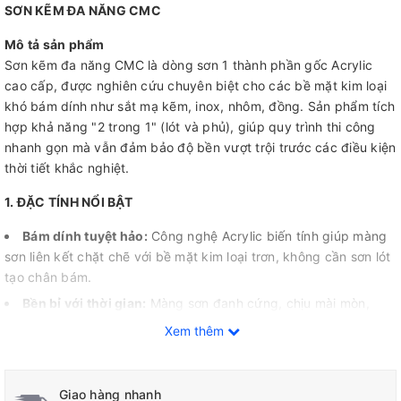
SƠN KẼM ĐA NĂNG CMC
Mô tả sản phẩm
Sơn kẽm đa năng CMC là dòng sơn 1 thành phần gốc Acrylic
cao cấp, được nghiên cứu chuyên biệt cho các bề mặt kim loại
khó bám dính như sắt mạ kẽm, inox, nhôm, đồng. Sản phẩm tích
hợp khả năng "2 trong 1" (lót và phủ), giúp quy trình thi công
nhanh gọn mà vẫn đảm bảo độ bền vượt trội trước các điều kiện
thời tiết khắc nghiệt.
1. ĐẶC TÍNH NỔI BẬT
Bám dính tuyệt hảo:
Công nghệ Acrylic biến tính giúp màng
sơn liên kết chặt chẽ với bề mặt kim loại trơn, không cần sơn lót
tạo chân bám.
Bền bỉ với thời gian:
Màng sơn đanh cứng, chịu mài mòn,
chống va đập tốt và bền màu dưới tác động của tia UV.
Xem thêm
Tiết kiệm chi phí:
Không cần sử dụng sơn lót chống rỉ, giảm
chi phí vật tư và nhân công.
Giao hàng nhanh
Thi công dễ dàng:
Sơn 1 thành phần, chỉ cần bật nắp khuấy