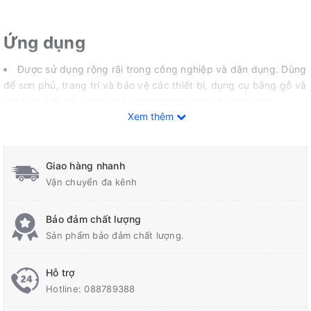
Ứng dụng
Được sử dụng rộng rãi trong công nghiệp và dân dụng. Dùng
để sơn phủ, trang trí và bảo vệ các thiết bị, dụng cụ bằng gỗ và
kim loại, kết cấu thép, nhà xưởng trong nhà và ngoài trời.
Xem thêm
Tính năng
Giao hàng nhanh
Màu sắc phong phú, tươi sáng, bóng đẹp
Vận chuyển đa kênh
Sơn khô tự nhiên
Bảo đảm chất lượng
Bám dính tốt, độ bền va đập cao
Sản phẩm bảo đảm chất lượng.
Bền thời tiết, bền va đập, bền uốn
Hỗ trợ
Hotline:
088789388
II. Thông số kỹ thuật Sơn dầu