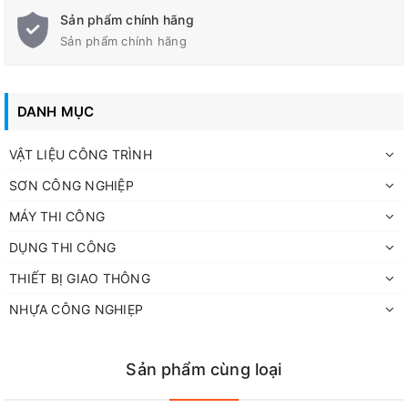
Alkyd CMC
Sản phẩm chính hãng
Sản phẩm chính hãng
Màu sắc
Như mẫu
DANH MỤC
1.00/1.25
Tỷ trọng
VẬT LIỆU CÔNG TRÌNH
SƠN CÔNG NGHIỆP
Độ nhớt
BZ4 ở 25°C
MÁY THI CÔNG
Khô bề mặt: 4-6 giờ, Khô cấp
Thời gian khô
1: 22giờ
DỤNG THI CÔNG
THIẾT BỊ GIAO THÔNG
Thời gian sơn giữa 2 lớp
Tối thiểu 22giờ
NHỰA CÔNG NGHIẸP
>36.4%
Hàm rắn (theo thể tích)
12 - 14.2m²/Kg với độ dày màng
Sản phẩm cùng loại
Định mức lý thuyết
sơn khô 30um