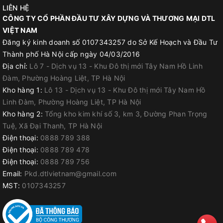
LIÊN HỆ
một lô sản xuất trên cùng một bề mặt sơn phủ
CÔNG TY CỔ PHẦN ĐẦU TƯ XÂY DỰNG VÀ THƯƠNG MẠI DTL
Nhiệt độ thi công 11 – 39oC
VIỆT NAM
Không thi công khi trời mưa hoặc khi độ ẩm môi trường ≥85%
Đăng ký kinh doanh số 0107343257 do Sở Kế Hoạch và Đầu Tư
hoặc có gió mạnh
Thành phố Hà Nội cấp ngày 04/03/2016
Hộp sơn đóng kín, để nơi khô ráo, tránh xa nguồn nhiệt
Địa chỉ:
Lô 7 - Dịch vụ 13 - Khu Đô thị mới Tây Nam Hồ Linh
Đàm, Phường Hoàng Liệt, TP Hà Nội
Kho hàng 1:
Lô 13 - Dịch vụ 13 - Khu Đô thị mới Tây Nam Hồ
III. Màu sắc Sơn dầu Alkyd
Linh Đàm, Phường Hoàng Liệt, TP Hà Nội
Kho hàng 2:
Tổng kho kim khí số 3, km 3, Đường Phan Trọng
CMC
Tuệ, Xã Đại Thanh, TP Hà Nội
Điện thoại:
0888 789 388
Điện thoại:
0888 789 478
Điện thoại:
0888 789 756
Email:
Pkd.dtlvietnam@gmail.com
MST:
0107343257