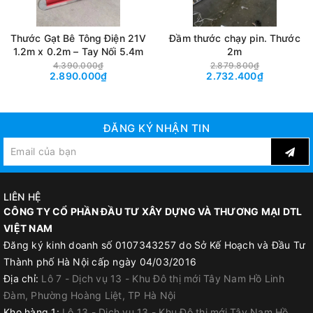
Thước Gạt Bê Tông Điện 21V
Đầm thước chạy pin. Thước
1.2m x 0.2m – Tay Nối 5.4m
2m
4.390.000₫
2.879.800₫
2.890.000₫
2.732.400₫
ĐĂNG KÝ NHẬN TIN
LIÊN HỆ
CÔNG TY CỔ PHẦN ĐẦU TƯ XÂY DỰNG VÀ THƯƠNG MẠI DTL
VIỆT NAM
Đăng ký kinh doanh số 0107343257 do Sở Kế Hoạch và Đầu Tư
Thành phố Hà Nội cấp ngày 04/03/2016
Địa chỉ:
Lô 7 - Dịch vụ 13 - Khu Đô thị mới Tây Nam Hồ Linh
Đàm, Phường Hoàng Liệt, TP Hà Nội
Kho hàng 1:
Lô 13 - Dịch vụ 13 - Khu Đô thị mới Tây Nam Hồ