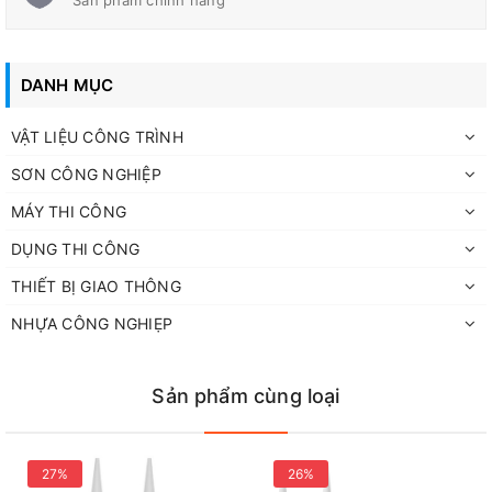
Sản phẩm chính hãng
DANH MỤC
VẬT LIỆU CÔNG TRÌNH
SƠN CÔNG NGHIỆP
MÁY THI CÔNG
DỤNG THI CÔNG
THIẾT BỊ GIAO THÔNG
NHỰA CÔNG NGHIẸP
Ưu điểm nổi bật
✔ Không cháy, không duy trì ngọn lửa
Sản phẩm cùng loại
✔ Chịu nhiệt độ cao, cách nhiệt hiệu quả
✔ Cường độ kéo lớn, độ bền cơ học cao
27%
26%