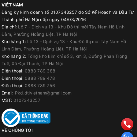
VIỆT NAM
Đăng ký kinh doanh số 0107343257 do Sở Kế Hoạch và Đầu Tư
Thành phố Hà Nội cấp ngày 04/03/2016
Địa chỉ:
Lô 7 - Dịch vụ 13 - Khu Đô thị mới Tây Nam Hồ Linh
Đàm, Phường Hoàng Liệt, TP Hà Nội
Kho hàng 1:
Lô 13 - Dịch vụ 13 - Khu Đô thị mới Tây Nam Hồ
Linh Đàm, Phường Hoàng Liệt, TP Hà Nội
Kho hàng 2:
Tổng kho kim khí số 3, km 3, Đường Phan Trọng
Tuệ, Xã Đại Thanh, TP Hà Nội
Điện thoại:
0888 789 388
Điện thoại:
0888 789 478
Điện thoại:
0888 789 756
Email:
Pkd.dtlvietnam@gmail.com
MST:
0107343257
Ứng dụng thực tế
VỀ CHÚNG TÔI