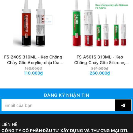
✔ Chống ăn mòn hóa chất và độ ẩm
✔ Không mục nát, không bị ảnh hưởng bởi vi sinh vật
✔ Dễ thi công, cắt ghép và gia công
✔ Tuổi thọ cao trong môi trường công nghiệp
✔ Tương thích với hệ composite FRP và vật liệu chống cháy
FS 240S 310ML - Keo Chống
FS A501S 310ML - Keo
Cháy Gốc Acrylic, chịu lửa
Chống Cháy Gốc Silicone,
đến 4H
chịu nhiệt đến 1200 độ
150.000₫
351.000₫
110.000₫
260.000₫
ĐĂNG KÝ NHẬN TIN
LIÊN HỆ
CÔNG TY CỔ PHẦN ĐẦU TƯ XÂY DỰNG VÀ THƯƠNG MẠI DTL