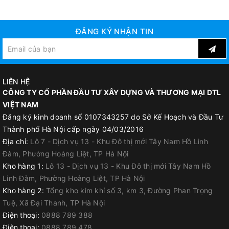
ĐĂNG KÝ NHẬN TIN
LIÊN HỆ
CÔNG TY CỔ PHẦN ĐẦU TƯ XÂY DỰNG VÀ THƯƠNG MẠI DTL
VIỆT NAM
Đăng ký kinh doanh số 0107343257 do Sở Kế Hoạch và Đầu Tư
Thành phố Hà Nội cấp ngày 04/03/2016
Địa chỉ:
Lô 7 - Dịch vụ 13 - Khu Đô thị mới Tây Nam Hồ Linh
Đàm, Phường Hoàng Liệt, TP Hà Nội
Kho hàng 1:
Lô 13 - Dịch vụ 13 - Khu Đô thị mới Tây Nam Hồ
Linh Đàm, Phường Hoàng Liệt, TP Hà Nội
Kho hàng 2:
Tổng kho kim khí số 3, km 3, Đường Phan Trọng
Tuệ, Xã Đại Thanh, TP Hà Nội
Điện thoại:
0888 789 388
Điện thoại:
0888 789 478