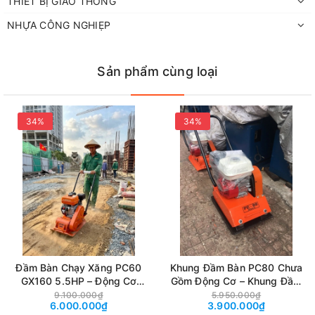
THIẾT BỊ GIAO THÔNG
NHỰA CÔNG NGHIẸP
Sản phẩm cùng loại
34%
34%
Đầm Bàn Chạy Xăng PC60
Khung Đầm Bàn PC80 Chưa
GX160 5.5HP – Động Cơ
Gồm Động Cơ – Khung Đầm
Trung Quốc
Nền
9.100.000₫
5.950.000₫
6.000.000₫
3.900.000₫