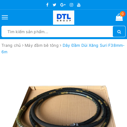
0
Toggle
navigation
Trang chủ
Máy đầm bê tông
Dây Đầm Dùi Xăng Suri F38mm-
6m