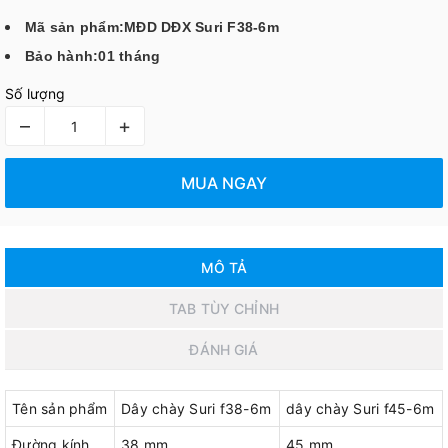
Mã sản phẩm:MĐD DĐX Suri F38-6m
Bảo hành:01 tháng
Số lượng
–
+
MUA NGAY
MÔ TẢ
TAB TÙY CHỈNH
ĐÁNH GIÁ
Tên sản phẩm
Dây chày Suri f38-6m
dây chày Suri f45-6m
Đường kính
38 mm
45 mm