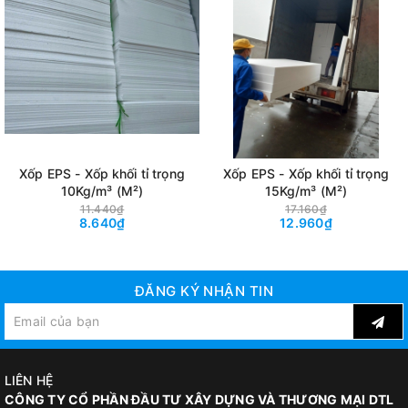
Một số loại tỷ trọng và quy cách
thông dụng:
– Tỷ trọng mút xốp eps: 8kg/m3, 10kg/m3, 12kg/m3,
….32kg/m3
– Quy cách Block:
+ Mút xốp thường và xốp tỷ trọng: (2000 x 1000 x
Xốp EPS - Xốp khối tỉ trọng
Xốp EPS - Xốp khối tỉ trọng
600)mm
10Kg/m³ (M²)
15Kg/m³ (M²)
11.440₫
17.160₫
+ Mút xốp Tỷ trọng từ 10kg/m3 trở lên: (4000 x 1200 x
8.640₫
12.960₫
1000)mm
– Quy cách tấm thông dụng:
ĐĂNG KÝ NHẬN TIN
+ Quy cách: (2000 x 1000 x 20)mm
+ Quy cách: (2000 x 1000 x 30)mm
LIÊN HỆ
+ Quy cách: (2000 x 1000 x 50)mm,….
CÔNG TY CỔ PHẦN ĐẦU TƯ XÂY DỰNG VÀ THƯƠNG MẠI DTL