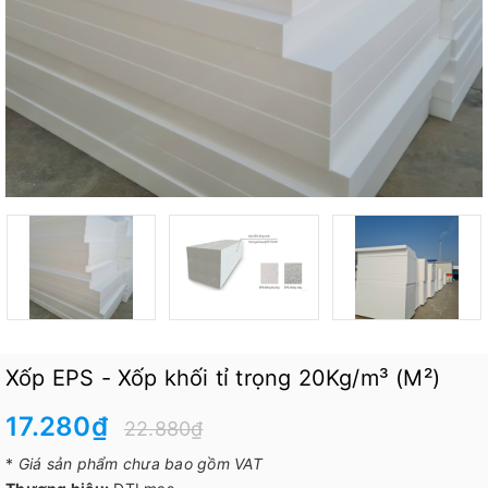
Xốp EPS - Xốp khối tỉ trọng 20Kg/m³ (M²)
17.280₫
22.880₫
*
Giá sản phẩm chưa bao gồm VAT